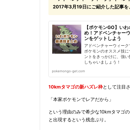
2017年3月19日にご紹介した記事
【ポケモンGO】いわ
め！アドベンチャー
ンをゲットしよう
アドベンチャーウィーク
ポケモンのオススメ技に
ントをきっかけに、強い
しちゃいましょう！
pokemongo-get.com
10kmタマゴの新ハズレ枠
として注目
「本家ポケモンでレアだから」
という理由のみで希少な10kmタマゴ
と出現するという残念ぶり。