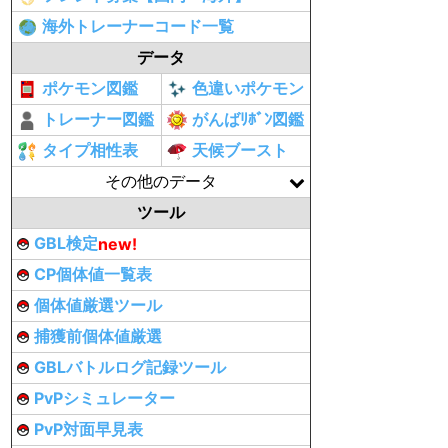
海外トレーナーコード一覧
データ
ポケモン図鑑
色違いポケモン
トレーナー図鑑
がんばﾘﾎﾞﾝ図鑑
タイプ相性表
天候ブースト
その他のデータ
ツール
GBL検定
new!
CP個体値一覧表
個体値厳選ツール
捕獲前個体値厳選
GBLバトルログ記録ツール
PvPシミュレーター
PvP対面早見表