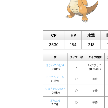
CP
HP
攻撃
3530
154
218
技
タイプ一致
タイプ相性
はがねのつばさ
いまひとつ
×
（0.8秒）
（0.714倍）
ドラゴンテール
〇
等倍
（1.1秒）
りゅうのいぶき*
〇
等倍
（0.5秒）
ぼうふう
〇
等倍
（2.7秒）