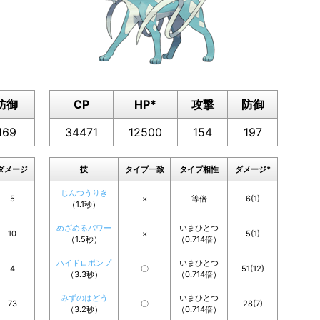
防御
CP
HP*
攻撃
防御
169
34471
12500
154
197
ダメージ
技
タイプ一致
タイプ相性
ダメージ*
じんつうりき
5
×
等倍
6(1)
（1.1秒）
めざめるパワー
いまひとつ
10
×
5(1)
（1.5秒）
（0.714倍）
ハイドロポンプ
いまひとつ
4
〇
51(12)
（3.3秒）
（0.714倍）
みずのはどう
いまひとつ
73
〇
28(7)
（3.2秒）
（0.714倍）