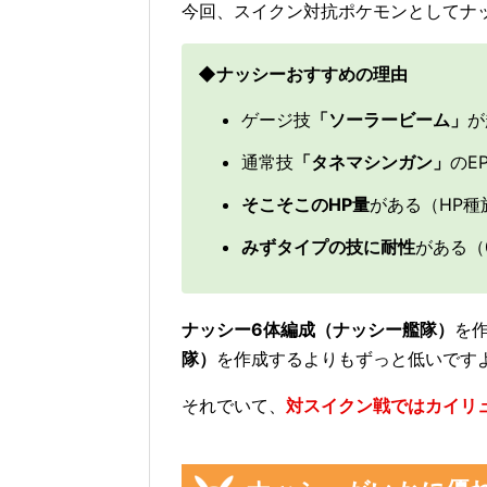
今回、スイクン対抗ポケモンとしてナ
◆ナッシーおすすめの理由
ゲージ技
「ソーラービーム」
が
通常技
「タネマシンガン」
のE
そこそこのHP量
がある（HP種族
みずタイプの技に耐性
がある（0
ナッシー6体編成（ナッシー艦隊）
を
隊）
を作成するよりもずっと低いです
それでいて、
対スイクン戦ではカイリ