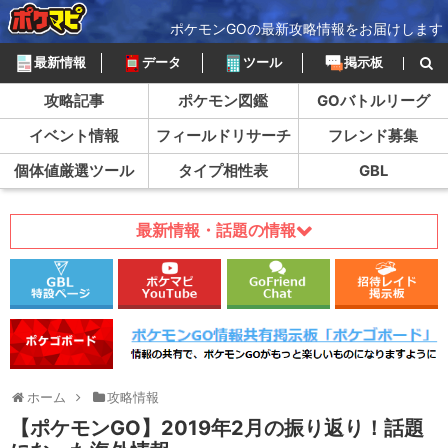
ポケモンGOの最新攻略情報をお届けします
最新情報
データ
ツール
掲示板
攻略記事
ポケモン図鑑
GOバトルリーグ
イベント情報
フィールドリサーチ
フレンド募集
個体値厳選ツール
タイプ相性表
GBL
最新情報・話題の情報
ホーム
攻略情報
【ポケモンGO】2019年2月の振り返り！話題