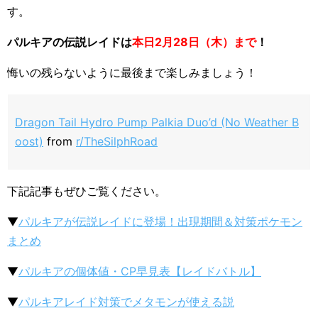
す。
パルキアの伝説レイドは
本日2月28日（木）まで
！
悔いの残らないように最後まで楽しみましょう！
Dragon Tail Hydro Pump Palkia Duo’d (No Weather B
oost)
from
r/TheSilphRoad
下記記事もぜひご覧ください。
▼
パルキアが伝説レイドに登場！出現期間＆対策ポケモン
まとめ
▼
パルキアの個体値・CP早見表【レイドバトル】
▼
パルキアレイド対策でメタモンが使える説