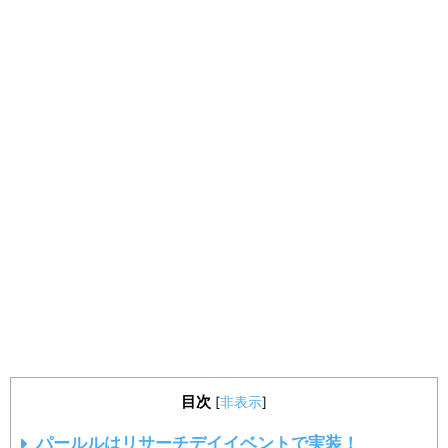
目次
[
非表示
]
パールルはリサーチデイイベントで実装！