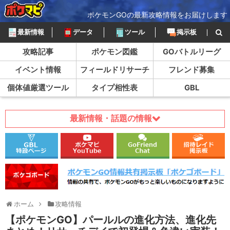
ポケモンGOの最新攻略情報をお届けします
最新情報
データ
ツール
掲示板
攻略記事
ポケモン図鑑
GOバトルリーグ
イベント情報
フィールドリサーチ
フレンド募集
個体値厳選ツール
タイプ相性表
GBL
最新情報・話題の情報
ホーム
攻略情報
【ポケモンGO】パールルの進化方法、進化先