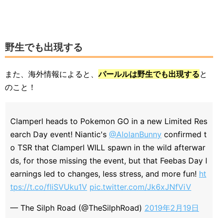
野生でも出現する
また、海外情報によると、
パールルは野生でも出現する
と
のこと！
Clamperl heads to Pokemon GO in a new Limited Res
earch Day event! Niantic's
@AlolanBunny
confirmed t
o TSR that Clamperl WILL spawn in the wild afterwar
ds, for those missing the event, but that Feebas Day l
earnings led to changes, less stress, and more fun!
ht
tps://t.co/fliSVUku1V
pic.twitter.com/Jk6xJNfViV
— The Silph Road (@TheSilphRoad)
2019年2月19日