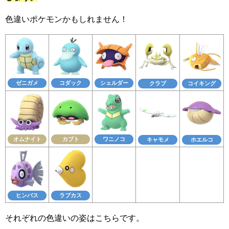
色違いポケモンかもしれません！
ゼニガメ
コダック
シェルダー
クラブ
コイキング
オムナイト
カブト
ワニノコ
キャモメ
ホエルコ
ヒンバス
ラブカス
それぞれの色違いの姿はこちらです。