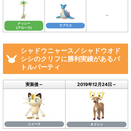
－
ナッシー
ラプラス
(アローラ)
シャドウニャース／シャドウオド
シシのクリフに勝利実績があるバ
トルパーティ
実装後～
2019年12月24日～
ニャース
オドシシ