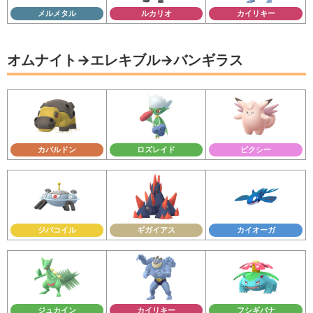
メルメタル
ルカリオ
カイリキー
オムナイト→エレキブル→バンギラス
カバルドン
ロズレイド
ピクシー
ジバコイル
ギガイアス
カイオーガ
ジュカイン
カイリキー
フシギバナ