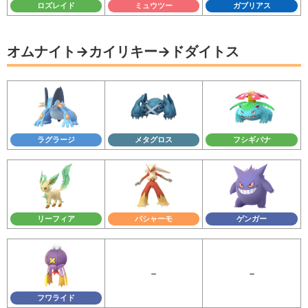
ロズレイド
ミュウツー
ガブリアス
オムナイト→カイリキー→ドダイトス
ラグラージ
メタグロス
フシギバナ
リーフィア
バシャーモ
ゲンガー
－
－
フワライド