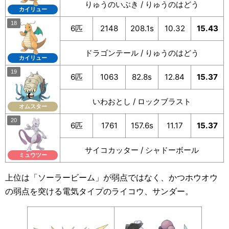
りゅうのいぶき / りゅうのはどう
カイリュー
6匹
2148
208.1s
10.32
15.43
ドラゴンテール / りゅうのはどう
カイリュー
6匹
1063
82.8s
12.84
15.37
いわおとし / ロックブラスト
オムスター
6匹
1761
157.6s
11.17
15.37
サイコカッター / シャドーボール
ミュウツー
上位は「ソーラービーム」が弱点ではなく、かつホウオウ
の弱点を突ける電気タイプのライコウ、サンダー。