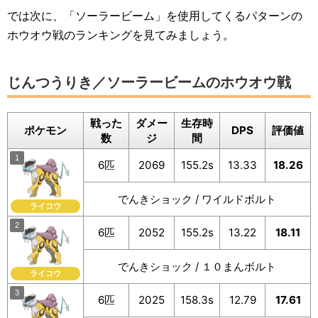
では次に、「ソーラービーム」を使用してくるパターンの
ホウオウ戦のランキングを見てみましょう。
じんつうりき／ソーラービームのホウオウ戦
戦った
ダメー
生存時
ポケモン
DPS
評価値
数
ジ
間
6匹
2069
155.2s
13.33
18.26
でんきショック / ワイルドボルト
ライコウ
6匹
2052
155.2s
13.22
18.11
でんきショック / １０まんボルト
ライコウ
6匹
2025
158.3s
12.79
17.61