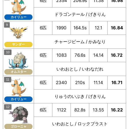
6匹
2354
206.9s
11.38
16.98
ドラゴンテール / げきりん
カイリュー
6匹
1990
164.5s
12.1
16.84
チャージビーム / かみなり
サンダー
6匹
1083
76.6s
14.14
16.72
いわおとし / いわなだれ
オムスター
6匹
2340
210s
11.14
16.71
りゅうのいぶき / げきりん
カイリュー
6匹
1122
82.8s
13.55
16.22
いわおとし / ロックブラスト
ゴローニャ