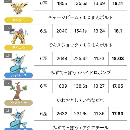
6匹
1855
135.5s
13.69
18.11
チャージビーム / １０まんボルト
サンダー
6匹
2040
154.1s
13.24
18.1
でんきショック / １０まんボルト
ライコウ
6匹
2644
225.4s
11.73
18.03
みずでっぽう / ハイドロポンプ
シャワーズ
6匹
1839
138.6s
13.27
17.65
いわおとし / いわなだれ
ウソッキー
6匹
2632
231.6s
11.36
17.63
みずでっぽう / アクアテール