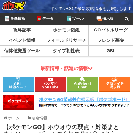
ポケモンGOの最新攻略情報をお届けします
最新情報
データ
ツール
掲示板
攻略記事
ポケモン図鑑
GOバトルリーグ
イベント情報
フィールドリサーチ
フレンド募集
個体値厳選ツール
タイプ相性表
GBL
最新情報・話題の情報
ホーム
攻略情報
【ポケモンGO】ホウオウの弱点・対策まと