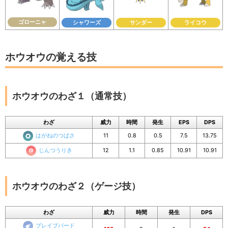
ゴローニャ
シャワーズ
サンダー
ライコウ
ホウオウの覚える技
ホウオウのわざ１（通常技）
わざ
威力
時間
発生
EPS
DPS
はがねのつばさ
11
0.8
0.5
7.5
13.75
じんつうりき
12
1.1
0.85
10.91
10.91
ホウオウのわざ２（ゲージ技）
わざ
威力
時間
発生
DPS
ブレイブバード