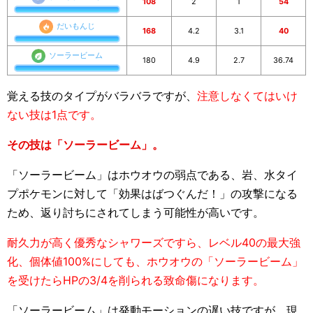
108
2
1
54
だいもんじ
168
4.2
3.1
40
ソーラービーム
180
4.9
2.7
36.74
覚える技のタイプがバラバラですが、
注意しなくてはいけ
ない技は1点です。
その技は「ソーラービーム」。
「ソーラービーム」はホウオウの弱点である、岩、水タイ
プポケモンに対して「効果はばつぐんだ！」の攻撃になる
ため、返り討ちにされてしまう可能性が高いです。
耐久力が高く優秀なシャワーズですら、レベル40の最大強
化、個体値100%にしても、ホウオウの「ソーラービーム」
を受けたらHPの3/4を削られる致命傷になります。
「ソーラービーム」は発動モーションの遅い技ですが、現