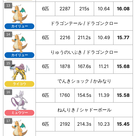
6匹
2287
215s
10.64
16.08
ドラゴンテール / ドラゴンクロー
カイリュー
6匹
2216
211.2s
10.49
15.77
りゅうのいぶき / ドラゴンクロー
カイリュー
6匹
1878
167.6s
11.21
15.68
でんきショック / かみなり
ライコウ
6匹
1760
154.5s
11.39
15.58
ねんりき / シャドーボール
ミュウツー
6匹
2192
214.3s
10.23
15.45