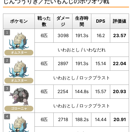
じんつうりき／だいもんじのホウオウ戦
戦った
ダメー
生存時
ポケモン
DPS
評価値
数
ジ
間
6匹
3098
191.3s
16.2
23.57
いわおとし / いわなだれ
オムスター
6匹
2897
191.3s
15.14
22.04
いわおとし / ロックブラスト
オムスター
6匹
2254
144.8s
15.57
20.93
いわおとし / ロックブラスト
ゴローニャ
6匹
2718
188.2s
14.44
20.91