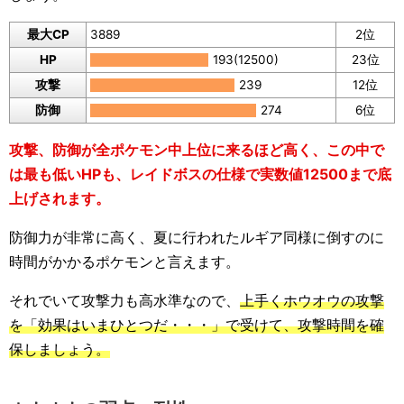
最大CP
3889
2位
HP
193(12500)
23位
攻撃
239
12位
防御
274
6位
攻撃、防御が全ポケモン中上位に来るほど高く、この中で
は最も低いHPも、レイドボスの仕様で実数値12500まで底
上げされます。
防御力が非常に高く、夏に行われたルギア同様に倒すのに
時間がかかるポケモンと言えます。
それでいて攻撃力も高水準なので、
上手くホウオウの攻撃
を「効果はいまひとつだ・・・」で受けて、攻撃時間を確
保しましょう。