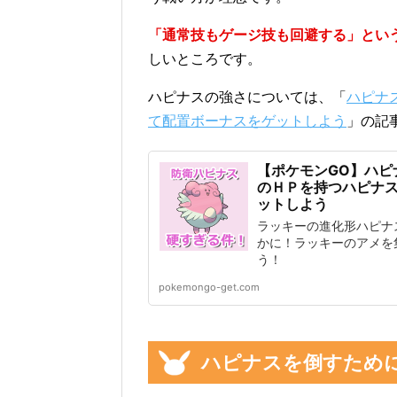
「通常技もゲージ技も回避する」とい
しいところです。
ハピナスの強さについては、「
ハピナ
て配置ボーナスをゲットしよう
」の記
【ポケモンGO】ハピ
のＨＰを持つハピナ
ットしよう
ラッキーの進化形ハピナ
かに！ラッキーのアメを
う！
pokemongo-get.com
ハピナスを倒すため