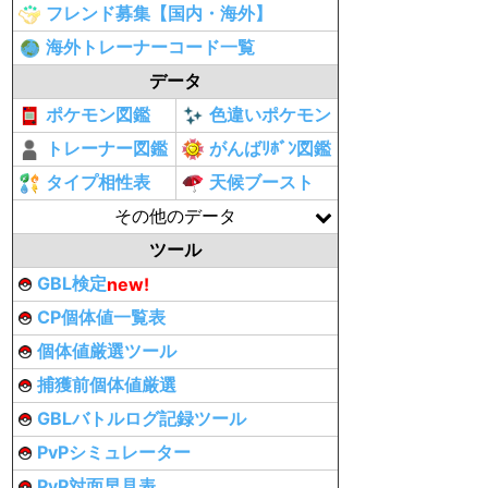
フレンド募集【国内・海外】
海外トレーナーコード一覧
データ
ポケモン図鑑
色違いポケモン
トレーナー図鑑
がんばﾘﾎﾞﾝ図鑑
タイプ相性表
天候ブースト
その他のデータ
ツール
GBL検定
new!
CP個体値一覧表
個体値厳選ツール
捕獲前個体値厳選
GBLバトルログ記録ツール
PvPシミュレーター
PvP対面早見表