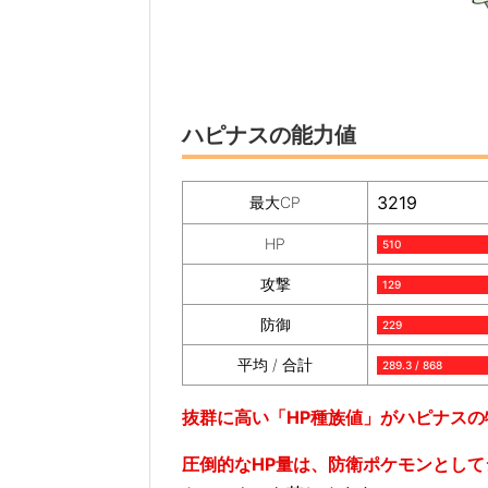
ハピナスの能力値
3219
最大CP
HP
510
攻撃
129
防御
229
平均 / 合計
289.3 / 868
抜群に高い「HP種族値」がハピナスの
圧倒的なHP量は、防衛ポケモンとして