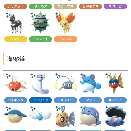
ナックラー
サボネア
タテトプス
ヒポポタス
スコルピ
シママ
テッシード
フォッコ
海/砂浜
コイキング
ミニリュウ
チョンチー
マリル
キバニア