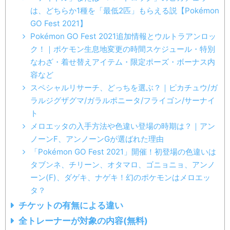
は、どちらか1種を「最低2匹」もらえる説【Pokémon
GO Fest 2021】
Pokémon GO Fest 2021追加情報とウルトラアンロッ
ク！｜ポケモン生息地変更の時間スケジュール・特別
なわざ・着せ替えアイテム・限定ポーズ・ボーナス内
容など
スペシャルリサーチ、どっちを選ぶ？｜ピカチュウ/ガ
ラルジグザグマ/ガラルポニータ/フライゴン/サーナイ
ト
メロエッタの入手方法や色違い登場の時期は？｜アン
ノーンF、アンノーンGが選ばれた理由
「Pokémon GO Fest 2021」開催！初登場の色違いは
※2021年6月24日（木）公開
タブンネ、チリーン、オタマロ、ゴニョニョ、アンノ
ーン(F)、ダゲキ、ナゲキ！幻のポケモンはメロエッ
タ？
メロエッタの入手方法や色違い登場の時期は？
チケットの有無による違い
｜アンノーンF、アンノーンGが選ばれた理由
全トレーナーが対象の内容(無料)