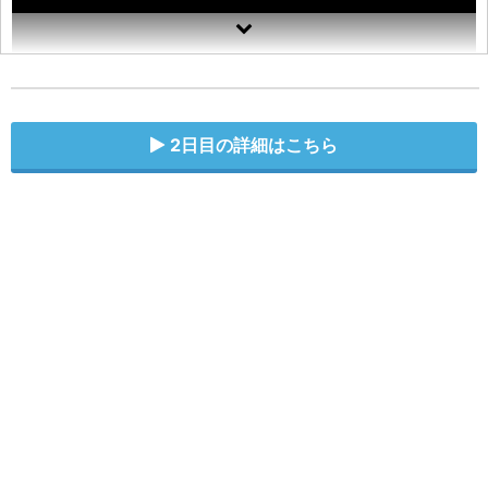
2日目の詳細はこちら
※2021年7月14日（水）公開
Pokémon GO Fest 2021追加情報とウルトラ
アンロック！｜ポケモン生息地変更の時間スケ
ジュール・特別なわざ・着せ替えアイテム・限
定ポーズ・ボーナス内容など