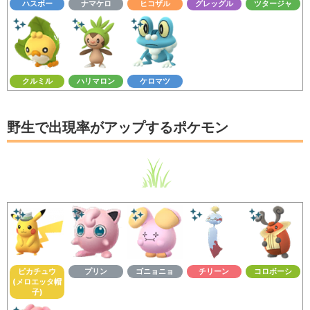
ハスボー
ナマケロ
ヒコザル
グレッグル
ツタージャ
クルミル
ハリマロン
ケロマツ
野生で出現率がアップするポケモン
ピカチュウ
プリン
ゴニョニョ
チリーン
コロボーシ
(メロエッタ帽
子)