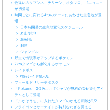
色違いのタブンネ、チリーン、オタマロ、ゴニョニョ
が初登場
時間ごとに変わる4つのテーマにあわせた生息地が登
場
日本時間帯の生息地変化スケジュール
岩山/砂地
海/砂浜
洞窟
ジャングル
野生で出現率がアップするポケモン
7kmタマゴから孵化するポケモン
レイドボス
※2021年6月14日（月）公開
招待レイド掲示板
フィールドリサーチタスク
「Pokémon GO Fest」Tシャツが無料の着せ替えアイ
「Pokémon GO Fest 2021」開催！初登場の
テムとして登場
色違いはタブンネ、チリーン、オタマロ、ゴニ
「ふかそうち」に入れたタマゴのかえる距離が1/2
ョニョ、アンノーン(F)、ダゲキ、ナゲキ！幻
フライゴンとサーナイトが特別なわざを覚える
のポケモンはメロエッタ？