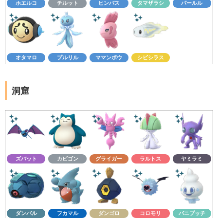
ホエルコ
チルット
ヒンバス
タマザラシ
パールル
オタマロ
プルリル
ママンボウ
シビシラス
洞窟
ズバット
カビゴン
グライガー
ラルトス
ヤミラミ
ダンバル
フカマル
ダンゴロ
コロモリ
バニプッチ