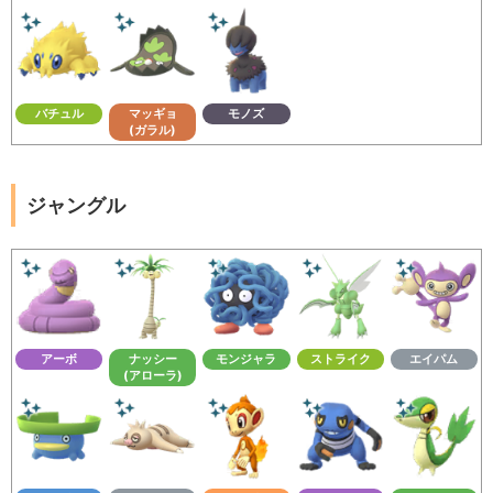
バチュル
マッギョ
モノズ
(ガラル)
ジャングル
アーボ
ナッシー
モンジャラ
ストライク
エイパム
(アローラ)