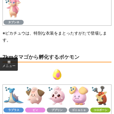
タブンネ
※ピカチュウは、特別な衣装をまとったすがたで登場しま
す。
7kmタマゴから孵化するポケモン
ラプラス
ピィ
ププリン
ゴニョニョ
コロボーシ