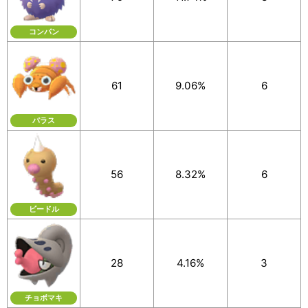
コンパン
61
9.06%
6
パラス
56
8.32%
6
ビードル
28
4.16%
3
チョボマキ