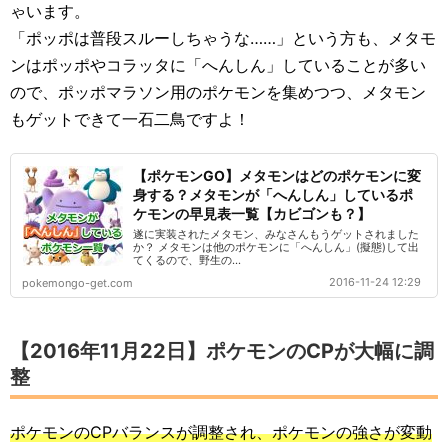
ゃいます。
「ポッポは普段スルーしちゃうな……」という方も、メタモ
ンはポッポやコラッタに「へんしん」していることが多い
ので、ポッポマラソン用のポケモンを集めつつ、メタモン
もゲットできて一石二鳥ですよ！
【ポケモンGO】メタモンはどのポケモンに変
身する？メタモンが「へんしん」しているポ
ケモンの早見表一覧【カビゴンも？】
遂に実装されたメタモン、みなさんもうゲットされました
か？ メタモンは他のポケモンに「へんしん」(擬態)して出
てくるので、野生の...
2016-11-24 12:29
pokemongo-get.com
【2016年11月22日】ポケモンのCPが大幅に調
整
ポケモンのCPバランスが調整され、ポケモンの強さが変動