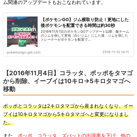
ム関連のアップデートもおこなわれています。
【ポケモンGO】ジム横取り防止！更地にした
後ポケモンを配置できる時間は約30秒
2016年11月7日のポケモンGOアップデート以降、敵チーム
のジムを倒して更地（白いジム）にした後、ジムを倒した
トレーナーがポケモンを配置で...
2016-11-10 14:11
pokemongo-get.com
【2016年11月4日】コラッタ、ポッポをタマゴ
から削除、イーブイは10キロ→5キロタマゴへ
移動
ポッポとコラッタは2キロタマゴから産まれなくなり、イー
ブイは10キロタマゴから5キロタマゴへと変更になりまし
た。
また、
ポッポ、コラッタ、ズバットの出現率を下げ、他の