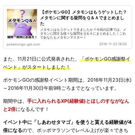
【ポケモンGO】メタモンはもうゲットした？
メタモンに関する疑問をＱ＆Ａでまとめまし
た
メタモンはもうゲットできましたか？今回の記事では、メ
タモンに関する様々な疑問をＱ＆Ａにまとめました！これ
であなたもメタモンマスター！
2016-11-23 18:05
pokemongo-get.com
また、11月21日に公式発表された、
「ポケモンGO感謝祭イ
ベント」がスタートしました！
ポケモンGOの感謝祭イベント期間は、2016年11月23日(水)
～2016年11月30日午前9時ごろまでとなっています。
期間中は、
手に入れられるXP(経験値)とほしのすながなん
と2倍
になるんです！
イベント中に「しあわせタマゴ」を使うと貰える経験値が4
倍になる
ので、ポッポマラソンでレベル上げが楽々できち