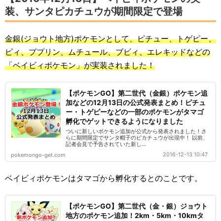
装、サンタピカチュウが期間限定で登場
金銀(ジョウト地方)ポケモンとして、ピチュー、トゲピー、
ピィ、ププリン、ムチュール、ブビィ、エレキッドなどの
「ベイビィポケモン」が実装されました！
【ポケモンGO】第二世代（金銀）ポケモン追
加などの12月13日の公式発表まとめ！ピチュ
ー・トゲピーなどの一部のポケモンがタマゴ
孵化でゲットできるようになりました
ついに新しいポケモン追加が公式から発表されました！さ
らに期間限定でサンタ帽子のピカチュウが出現中！ 以前、
記者会見で予告されていた新し...
2016-12-13 10:47
pokemongo-get.com
ベイビィポケモンはタマゴから孵化するとのことです。
【ポケモンGO】第二世代（金・銀）ジョウト
地方のポケモン追加！2km・5km・10kmタ