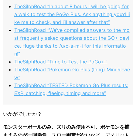
TheSilphRoad “In about 8 hours I will be going for
a walk to test the PoGo Plus. Ask anything you’d li
ke me to check, and I’ll answer after that”
TheSilphRoad “We’ve compiled answers to the mo
st frequently asked questions about the GO+ devi
ce. Huge thanks to /u/c-a-m-i for this informatio
n!”
TheSilphRoad “Time to Test the PoGo+!”
TheSilphRoad “Pokemon Go Plus (long) Mini Revie
w”
TheSilphRoad “TESTED Pokemon Go Plus results:
EXP, catching, fleeing, timing and more”
いかがでしたか？
モンスターボールのみ、ズリのみ使用不可、ポケモンを捕
まえるのが一回勝負、スロー判定がない
など、デメリット