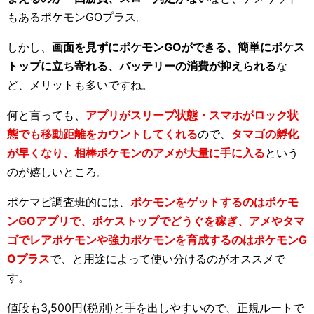
もあるポケモンGOプラス。
しかし、
画面を見ずにポケモンGOができる、簡単にポケス
トップに立ち寄れる、バッテリーの消費が抑えられる
な
ど、メリットも多いですね。
何と言っても、
アプリがスリープ状態・スマホがロック状
態でも移動距離をカウントしてくれる
ので、
タマゴの孵化
が早くなり、相棒ポケモンのアメが大量に手に入る
という
のが嬉しいところ。
ポケマピ調査班的には、
ポケモンをゲットするのはポケモ
ンGOアプリで、ポケストップでどうぐを稼ぎ、アメやタマ
ゴでレアポケモンや強力ポケモンを育成するのはポケモンG
Oプラス
で、と用途によって使い分けるのがオススメで
す。
値段も3,500円(税別)と手を出しやすいので、正規ルートで