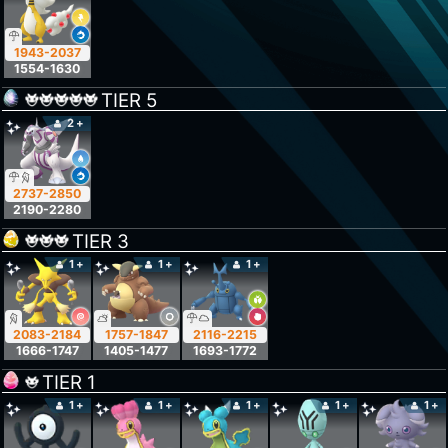
1943-2037
1554-1630
TIER
5
2+
2737-2850
2190-2280
TIER
3
1+
1+
1+
2083-2184
1757-1847
2116-2215
1666-1747
1405-1477
1693-1772
TIER
1
1+
1+
1+
1+
1+