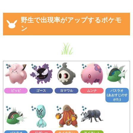
野生で出現率がアップするポケモ
ン
ピッピ
ゴース
ヨマワル
ムンナ
バスラオ
(あおすじのす
がた)
バスラオ
リグレー
クイタラン
アイアント