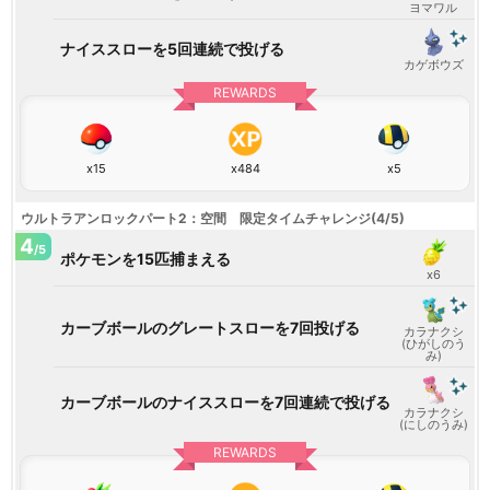
ヨマワル
ナイススローを5回連続で投げる
カゲボウズ
REWARDS
x15
x484
x5
ウルトラアンロックパート2：空間 限定タイムチャレンジ(4/5)
4
/5
ポケモンを15匹捕まえる
x6
カーブボールのグレートスローを7回投げる
カラナクシ
(ひがしのう
み)
カーブボールのナイススローを7回連続で投げる
カラナクシ
(にしのうみ)
REWARDS