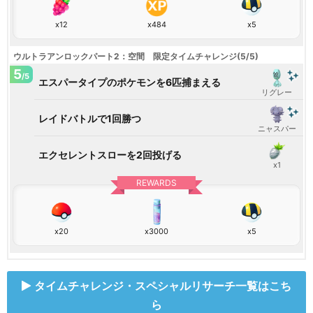
x12
x484
x5
ウルトラアンロックパート2：空間 限定タイムチャレンジ(5/5)
5
/5
エスパータイプのポケモンを6匹捕まえる
リグレー
レイドバトルで1回勝つ
ニャスパー
エクセレントスローを2回投げる
x1
REWARDS
x20
x3000
x5
タイムチャレンジ・スペシャルリサーチ一覧はこち
ら