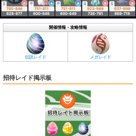
785-846
751-811
751-811
923-989
837-899
628-677
600-649
600-649
738-791
669-719
開催情報・攻略情報
伝説レイド
メガレイド
招待レイド掲示板