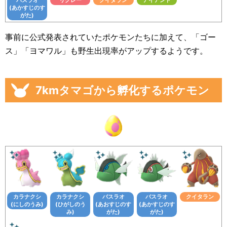
(あかすじのす
がた)
事前に公式発表されていたポケモンたちに加えて、「ゴー
ス」「ヨマワル」も野生出現率がアップするようです。
7kmタマゴから孵化するポケモン
カラナクシ
カラナクシ
バスラオ
バスラオ
クイタラン
(にしのうみ)
(ひがしのう
(あおすじのす
(あかすじのす
み)
がた)
がた)