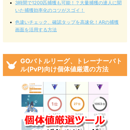
3時間で1200匹捕獲も可能！？大量捕獲の達人に聞
いた捕獲効率化のコツがスゴイ！
色違いチェック、確認タップを高速化！ARの捕獲
画面を活用する方法
GOバトルリーグ、トレーナーバト
ル(PvP)向け個体値厳選の方法