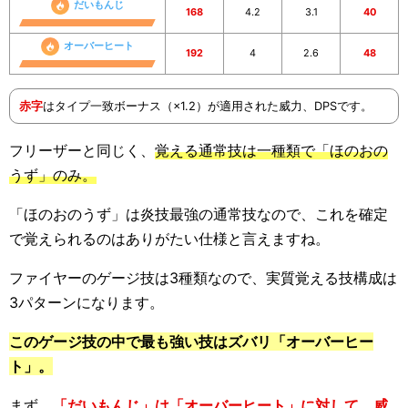
だいもんじ
168
4.2
3.1
40
オーバーヒート
192
4
2.6
48
赤字
はタイプ一致ボーナス（×1.2）が適用された威力、DPSです。
フリーザーと同じく、
覚える通常技は一種類で「ほのおの
うず」のみ。
「ほのおのうず」は炎技最強の通常技なので、これを確定
で覚えられるのはありがたい仕様と言えますね。
ファイヤーのゲージ技は3種類なので、実質覚える技構成は
3パターンになります。
このゲージ技の中で最も強い技はズバリ「オーバーヒー
ト」。
まず、
「だいもんじ」は「オーバーヒート」に対して、威