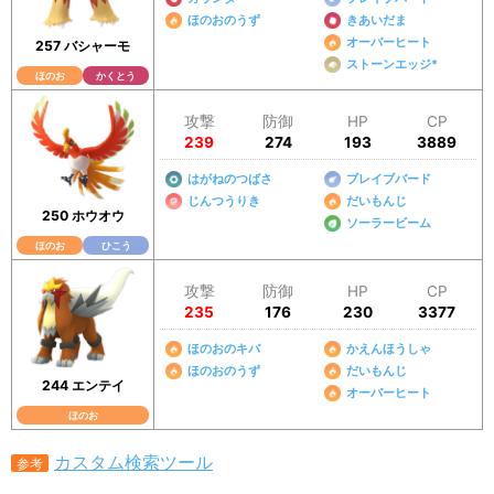
ほのおのうず
きあいだま
オーバーヒート
257 バシャーモ
ストーンエッジ*
ほのお
かくとう
攻撃
防御
HP
CP
239
274
193
3889
はがねのつばさ
ブレイブバード
じんつうりき
だいもんじ
250 ホウオウ
ソーラービーム
ほのお
ひこう
攻撃
防御
HP
CP
235
176
230
3377
ほのおのキバ
かえんほうしゃ
ほのおのうず
だいもんじ
244 エンテイ
オーバーヒート
ほのお
カスタム検索ツール
参考