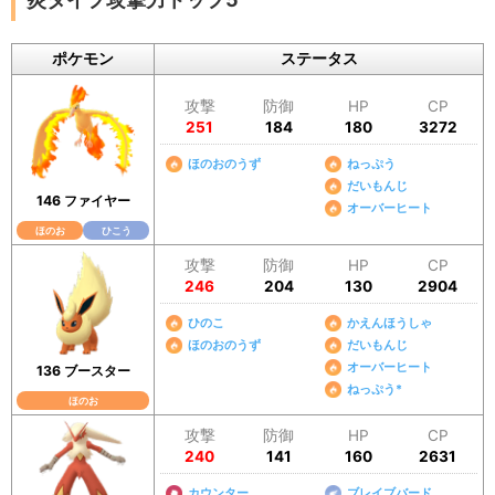
ポケモン
ステータス
攻撃
防御
HP
CP
251
184
180
3272
ほのおのうず
ねっぷう
だいもんじ
146 ファイヤー
オーバーヒート
ほのお
ひこう
攻撃
防御
HP
CP
246
204
130
2904
ひのこ
かえんほうしゃ
ほのおのうず
だいもんじ
オーバーヒート
136 ブースター
ねっぷう*
ほのお
攻撃
防御
HP
CP
240
141
160
2631
カウンター
ブレイブバード