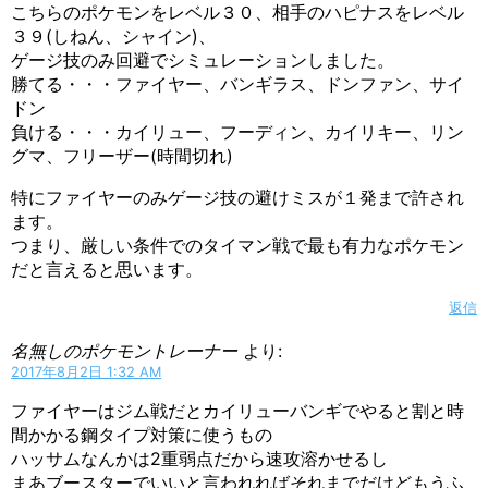
こちらのポケモンをレベル３０、相手のハピナスをレベル
３９(しねん、シャイン)、
ゲージ技のみ回避でシミュレーションしました。
勝てる・・・ファイヤー、バンギラス、ドンファン、サイ
ドン
負ける・・・カイリュー、フーディン、カイリキー、リン
グマ、フリーザー(時間切れ)
特にファイヤーのみゲージ技の避けミスが１発まで許され
ます。
つまり、厳しい条件でのタイマン戦で最も有力なポケモン
だと言えると思います。
返信
名無しのポケモントレーナー
より:
2017年8月2日 1:32 AM
ファイヤーはジム戦だとカイリューバンギでやると割と時
間かかる鋼タイプ対策に使うもの
ハッサムなんかは2重弱点だから速攻溶かせるし
まあブースターでいいと言われればそれまでだけどもうふ