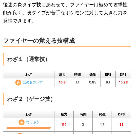
後述の炎タイプ技もあわせて、ファイヤーは極めて攻撃性
能が良く、炎タイプが苦手なポケモンに対して大きな力を
発揮できます。
ファイヤーの覚える技構成
わざ１（通常技）
わざ
威力
時間
発生
EPS
DPS
ほのおのうず
16.8
1.1
0.85
9.1
15.28
わざ２（ゲージ技）
わざ
威力
時間
発生
DPS
ねっぷう
114
3
1.7
38