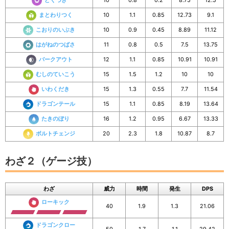
どくづき
10
0.8
0.2
8.75
12.5
まとわりつく
10
1.1
0.85
12.73
9.1
こおりのいぶき
10
0.9
0.45
8.89
11.12
はがねのつばさ
11
0.8
0.5
7.5
13.75
バークアウト
12
1.1
0.85
10.91
10.91
むしのていこう
15
1.5
1.2
10
10
いわくだき
15
1.3
0.55
7.7
11.54
ドラゴンテール
15
1.1
0.85
8.19
13.64
たきのぼり
16
1.2
0.95
6.67
13.33
ボルトチェンジ
20
2.3
1.8
10.87
8.7
わざ２（ゲージ技）
わざ
威力
時間
発生
DPS
ローキック
40
1.9
1.3
21.06
ドラゴンクロー