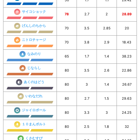
50
1.7
1.1
29.42
サイコショック
78
2.7
2
28.89
げんしのちから
70
3.5
2.85
20
ニトロチャージ
70
3.8
2.9
18.43
なみのり
65
1.7
1.4
38.23
じならし
80
3.5
2.6
22.86
あくのはどう
80
3
1.4
26.67
いわなだれ
80
2.7
1.5
29.63
ジャイロボール
80
3.3
3
24.25
１０まんボルト
80
2.5
1.8
32
くさむすび