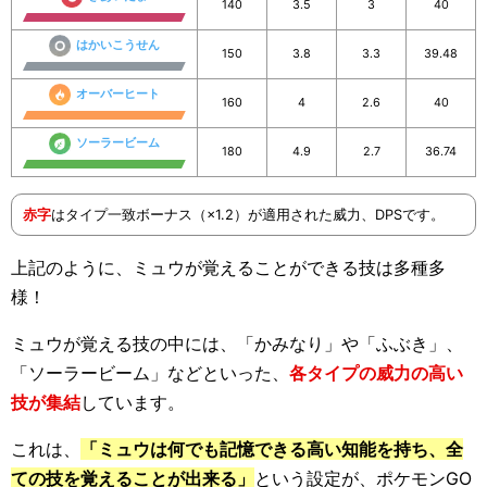
140
3.5
3
40
はかいこうせん
150
3.8
3.3
39.48
オーバーヒート
160
4
2.6
40
ソーラービーム
180
4.9
2.7
36.74
赤字
はタイプ一致ボーナス（×1.2）が適用された威力、DPSです。
上記のように、ミュウが覚えることができる技は多種多
様！
ミュウが覚える技の中には、「かみなり」や「ふぶき」、
「ソーラービーム」などといった、
各タイプの威力の高い
技が集結
しています。
これは、
「ミュウは何でも記憶できる高い知能を持ち、全
ての技を覚えることが出来る」
という設定が、ポケモンGO