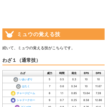
ミュウの覚える技
続いて、ミュウの覚える技がこちらです。
わざ１（通常技）
わざ
威力
時間
発生
EPS
DPS
いあいぎり
5
0.5
0.3
10
10
はたく
7
0.6
0.34
10
11.67
チャージビーム
8
1.1
0.85
13.64
7.28
シャドークロー
9
0.7
0.25
8.58
12.86