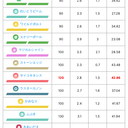
90
2.6
1.7
34.62
れいとうビーム
90
3.3
1.3
27.28
ワイルドボルト
90
2.6
1.7
34.62
エナジーボール
90
3.9
3
23.08
マジカルシャイン
100
3.5
2.1
28.58
ストーンエッジ
100
2.3
0.7
43.48
サイコキネシス
120
2.8
1.3
42.86
ラスターカノン
100
2.7
1.6
37.04
かみなり
100
2.4
1.2
41.67
ふぶき
130
3.1
1.5
41.94
きあいだま