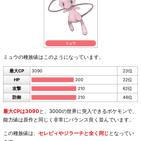
ミュウ
ミュウの種族値はこのようになっています。
最大CP
3090
23位
HP
200
22位
攻撃
210
62位
防御
210
46位
最大CPは3090
と、3000の世界に突入できるポケモンで、
能力値は原作と同じく非常にバランス良く並んでいます。
この種族値は、
セレビィやジラーチと全く同じ
となってい