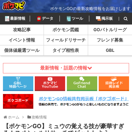
ポケモンGOの最新攻略情報をお届けします
最新情報
データ
ツール
掲示板
攻略記事
ポケモン図鑑
GOバトルリーグ
イベント情報
フィールドリサーチ
フレンド募集
個体値厳選ツール
タイプ相性表
GBL
最新情報・話題の情報
ホーム
攻略情報
【ポケモンGO】ミュウの覚える技が豪華すぎ