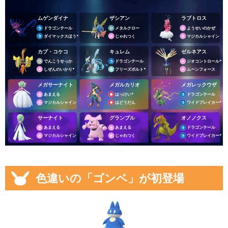
ムゲンダイナ
ザシアン
ラブトロス
ドラゴンテール
メタルクロー
ようせいのかぜ
ダイマックスほう*
じゃれつく
マジカルシャイン
カプ・コケコ
キュレム
ゼルネアス
でんこうせっか
ドラゴンテール
ジオコントロール*
しぜんのいかり*
フリーズボルト*
ムーンフォース
メガサーナイト
メガルカリオ
メガレックウザ
あまえる
はっけい*
ドラゴンテール
マジカルシャイン
はどうだん
ワイドブレイカー*
サーナイト
グランブル
オノノクス
あまえる
あまえる
ドラゴンテール
マジカルシャイン
じゃれつく
ワイドブレイカー*
色違いの「ゴンベ」が初登場