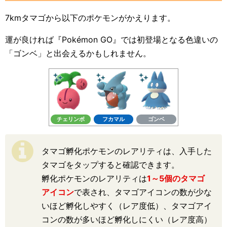
7kmタマゴから以下のポケモンがかえります。
運が良ければ『Pokémon GO』では初登場となる色違いの
「ゴンベ」と出会えるかもしれません。
チェリンボ
フカマル
ゴンベ
タマゴ孵化ポケモンのレアリティは、入手した
タマゴをタップすると確認できます。
孵化ポケモンのレアリティは
1～5個のタマゴ
アイコン
で表され、タマゴアイコンの数が少な
いほど孵化しやすく（レア度低）、タマゴアイ
コンの数が多いほど孵化しにくい（レア度高）