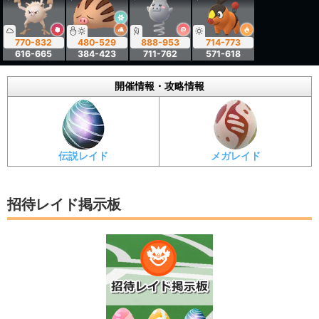
770-832
480-529
888-953
714-773
616-665
384-423
711-762
571-618
開催情報・攻略情報
伝説レイド
メガレイド
招待レイド掲示板