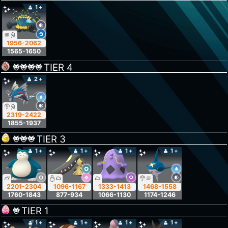
1+
1956-2062
1565-1650
TIER
4
2+
2319-2422
1855-1937
TIER
3
1+
1+
1+
1+
2201-2304
1096-1167
1333-1413
1468-1558
1760-1843
877-934
1066-1130
1174-1246
TIER
1
1+
1+
1+
1+