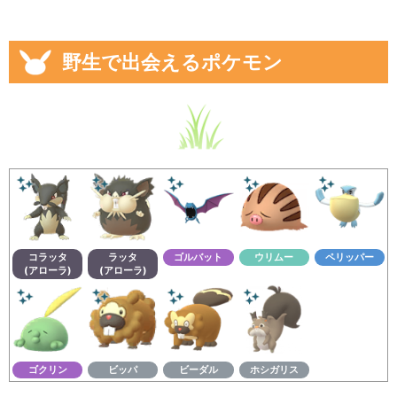
野生で出会えるポケモン
コラッタ
ラッタ
ゴルバット
ウリムー
ペリッパー
(アローラ)
(アローラ)
ゴクリン
ビッパ
ビーダル
ホシガリス