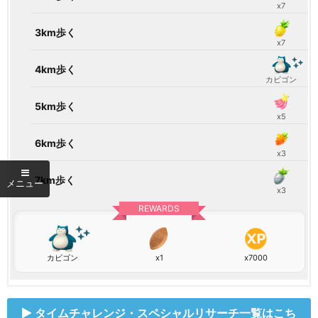
x7
3km歩く
x7
4km歩く
カビゴン
5km歩く
x5
6km歩く
x3
7km歩く
x3
REWARDS
カビゴン
x1
x7000
タイムチャレンジ・スペシャルリサーチ一覧はこち