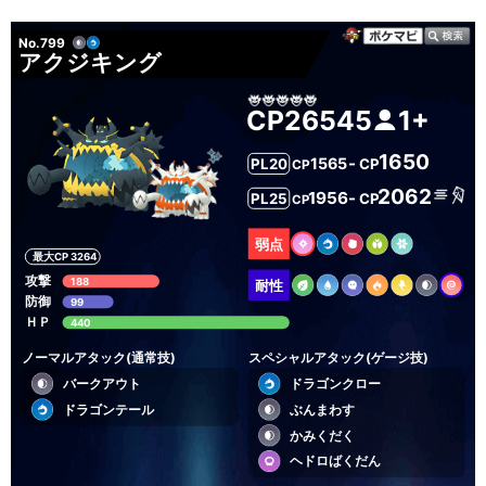
No.799
アクジキング
CP26545
1+
1650
-
1565
PL20
CP
CP
2062
1956
-
PL25
CP
CP
弱点
最大CP 3264
攻撃
188
耐性
防御
99
ＨＰ
440
ノーマルアタック(通常技)
スペシャルアタック(ゲージ技)
バークアウト
ドラゴンクロー
ドラゴンテール
ぶんまわす
かみくだく
ヘドロばくだん