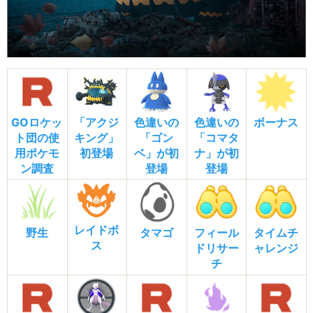
GOロケッ
「アクジ
色違いの
色違いの
ボーナス
ト団の使
キング」
「ゴン
「コマタ
用ポケモ
初登場
ベ」が初
ナ」が初
ン調査
登場
登場
レイドボ
野生
タマゴ
フィール
タイムチ
ス
ドリサー
ャレンジ
チ