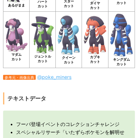
スター
ハート
カット
ダイヤ
あるがまま
カット
カット
カット
マダム
ジェントル
カブキ
クイーン
カット
キングダム
カット
カット
カット
カット
@poke_miners
参考元・画像出典
テキストデータ
フーパ登場イベントのコレクションチャレンジ
スペシャルリサーチ「いたずらポケモンを解明せ