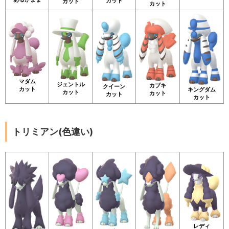
カット
カット
カット
マダム
ジェントル
カブキ
クイーン
カット
キングダム
カット
カット
カット
カット
トリミアン(色違い)
レディ