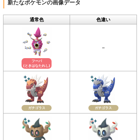
新たなポケモンの画像データ
通常色
色違い
–
フーパ
(ときはなたれし)
ガチゴラス
ガチゴラス