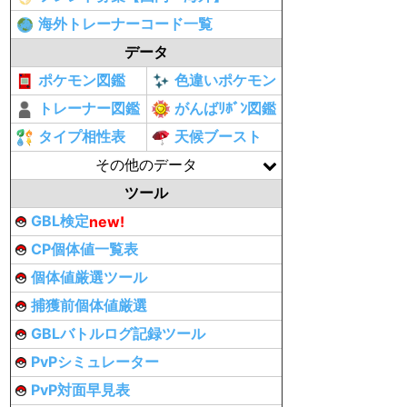
海外トレーナーコード一覧
データ
ポケモン図鑑
色違いポケモン
トレーナー図鑑
がんばﾘﾎﾞﾝ図鑑
タイプ相性表
天候ブースト
その他のデータ
ツール
GBL検定
new!
CP個体値一覧表
個体値厳選ツール
捕獲前個体値厳選
GBLバトルログ記録ツール
PvPシミュレーター
PvP対面早見表