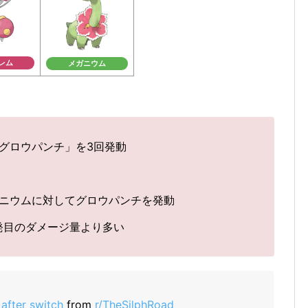
レム
メガニウム
グロウパンチ」を3回発動
ニウムに対してグロウパンチを発動
発目のダメージ量より多い
after switch
from
r/TheSilphRoad