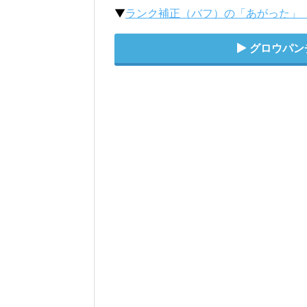
▼
ランク補正（バフ）の「あがった」
グロウパン