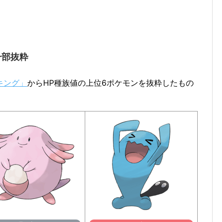
一部抜粋
キング」
からHP種族値の上位6ポケモンを抜粋したもの