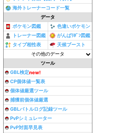
海外トレーナーコード一覧
データ
ポケモン図鑑
色違いポケモン
トレーナー図鑑
がんばﾘﾎﾞﾝ図鑑
タイプ相性表
天候ブースト
その他のデータ
ツール
GBL検定
new!
CP個体値一覧表
個体値厳選ツール
捕獲前個体値厳選
GBLバトルログ記録ツール
PvPシミュレーター
PvP対面早見表