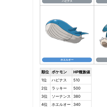
ハピナス
ホエルオー
順位
ポケモン
HP種族値
1位
ハピナス
510
2位
ラッキー
500
3位
ソーナンス
380
4位
ホエルオー
340