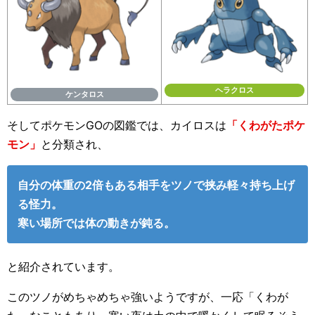
ヘラクロス
ケンタロス
そしてポケモンGOの図鑑では、カイロスは
「くわがたポケ
モン」
と分類され、
自分の体重の2倍もある相手をツノで挟み軽々持ち上げ
る怪力。
寒い場所では体の動きが鈍る。
と紹介されています。
このツノがめちゃめちゃ強いようですが、一応「くわが