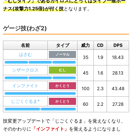
「むしタイプ」であるカイロスにとってはタイプ一致ボー
ナス(攻撃力1.25倍)が付く技
となります。
ゲージ技(わざ2)
名前
タイプ
威力
CD
DPS
はさむ
ノーマル
35
1.9
18.43
シザークロス
むし
45
1.6
28.13
インファイト
かくとう
100
2.3
43.48
じごくぐるま*
かくとう
60
2.2
27.28
技変更アップデートで「じごくぐるま」を覚えなくなり、
そのかわりに
「インファイト」
を覚えるようになりまし