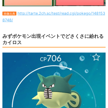
http://tarte.2ch.sc/test/read.cgi/pokego/148153
画像出典
8748/
みずポケモン出現イベントでどさくさに紛れる
カイロス