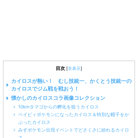
目次
[
非表示
]
カイロスが熱い！ むし技統一、かくとう技統一の
カイロスでジム戦を戦おう！
懐かしのカイロスコラ画像コレクション
10kmタマゴからの孵化を狙うカイロス
ベイビィポケモンになったカイロス＆特別な帽子をか
ぶったカイロス
みずポケモン出現イベントでどさくさに紛れるカイロ
ス