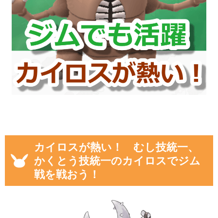
カイロスが熱い！ むし技統一、
かくとう技統一のカイロスでジム
戦を戦おう！