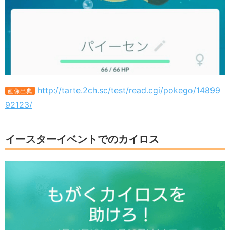
http://tarte.2ch.sc/test/read.cgi/pokego/14899
画像出典
92123/
イースターイベントでのカイロス