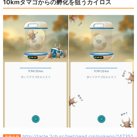
10kmタマゴからの孵化を狙うカイロス
http://tarte.2ch.sc/test/read.cgi/pokego/147351
画像出典