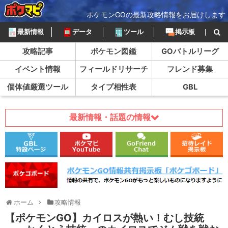
ポケモンGOの最新攻略情報をお届けします
最新情報
データ
ツール
掲示板
攻略記事
ポケモン図鑑
GOバトルリーグ
イベント情報
フィールドリサーチ
フレンド募集
個体値厳選ツール
タイプ相性表
GBL
最新情報・話題の情報
ホーム
攻略情報
【ポケモンGO】カイロスが熱い！むし技統