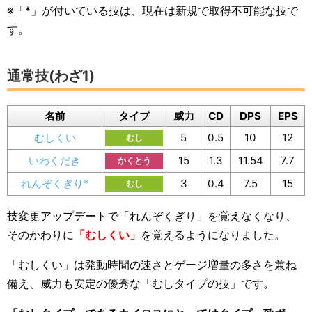
※「*」が付いている技は、現在は新規で取得不可能な技で
す。
通常技(わざ1)
名前
タイプ
威力
CD
DPS
EPS
むしくい
5
0.5
10
12
むし
いわくだき
15
1.3
11.54
7.7
かくとう
れんぞくぎり*
3
0.4
7.5
15
むし
技変更アップデートで「れんぞくぎり」を覚えなくなり、
そのかわりに
「むしくい」
を覚えるようになりました。
「むしくい」は発動時間の速さとゲージ増量の多さを兼ね
備え、威力も安定の優秀な「むしタイプの技」です。