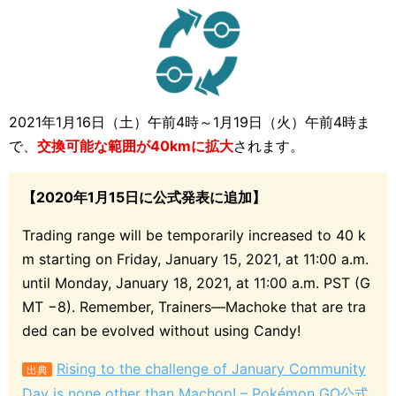
2021年1月16日（土）午前4時～1月19日（火）午前4時ま
で、
交換可能な範囲が40kmに拡大
されます。
【2020年1月15日に公式発表に追加】
Trading range will be temporarily increased to 40 k
m starting on Friday, January 15, 2021, at 11:00 a.m.
until Monday, January 18, 2021, at 11:00 a.m. PST (G
MT −8). Remember, Trainers—Machoke that are tra
ded can be evolved without using Candy!
Rising to the challenge of January Community
出典
Day is none other than Machop! – Pokémon GO公式