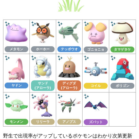
メタモン
ホーホー
テッポウオ
ゴニョニョ
タマゲタケ
サンド
ディグダ
ヤドン
コイル
ポリゴン
(アローラ)
(アローラ)
モンメン
リリーラ
アノプス
ズバット
野生で出現率がアップしているポケモンはわかり次第更新