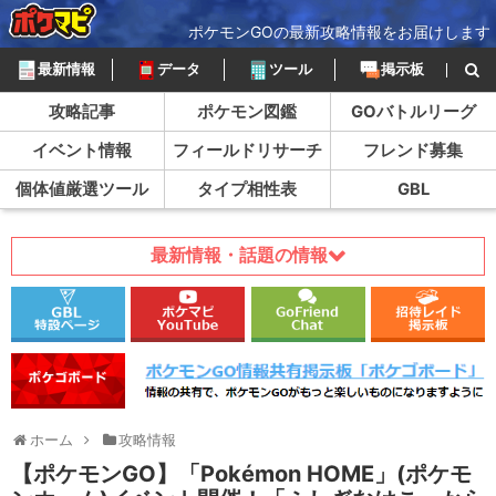
ポケモンGOの最新攻略情報をお届けします
最新情報
データ
ツール
掲示板
攻略記事
ポケモン図鑑
GOバトルリーグ
イベント情報
フィールドリサーチ
フレンド募集
個体値厳選ツール
タイプ相性表
GBL
最新情報・話題の情報
ホーム
攻略情報
【ポケモンGO】「Pokémon HOME」(ポケモ