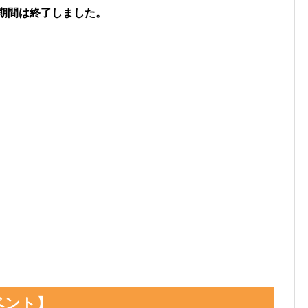
期間は終了しました。
メルタンを見つけた数」
見つけた数(イベント開始後)」
色違いメルタンを見つけた数」
けた数）には、
「現時点のメルタンを見つけた数(イ
ント開始前のメルタンを見つけた数」を引いた数が自
なっています。
でも、通常色に遭遇した数をぜひ教えてください。
フリーコメント」の内容は画像に反映されるほか、
れます。
、TwitterなどSNSでの共有にもぜひご活用くだ
ベント】
けた数」をスクショ、またはメモしておくと便