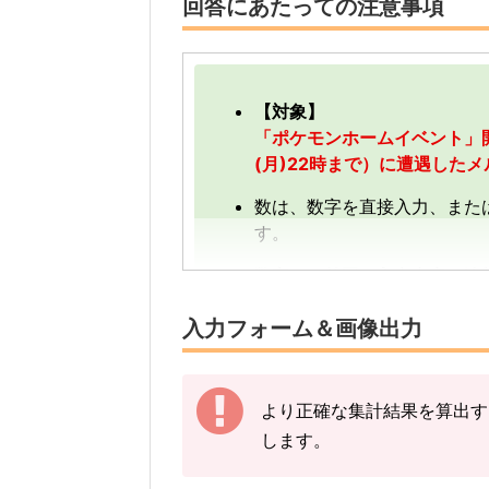
回答にあたっての注意事項
【対象】
「ポケモンホームイベント」開催
(月)22時まで）に遭遇したメ
数は、数字を直接入力、また
す。
数字は、前回の入力内容に追
す。
入力フォーム＆画像出力
【例】
途中結果が3匹→まずは「3」
その後の結果が2匹→前回入力
より正確な集計結果を算出す
します。
下記の情報を入力し、
「結果
※メルタンの図鑑ページの「