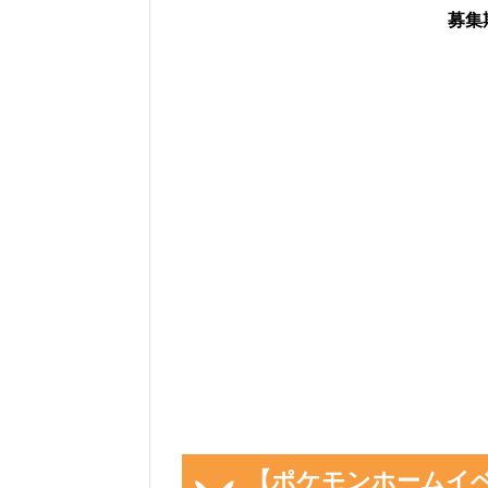
募集
「イベント開始前の
「現時点のメルタンを
「イベント開始後に
画像や集計結果の分母（見つ
ベント開始後)」から「イベ
動計算
され反映されるように
色違いに遭遇していない場合
入力いただいた遭遇状況と「
フォームの下のログに公開さ
画像を保存することもできるので
さい。
【ポケモンホームイ
イベント参加前に図鑑の「見つ