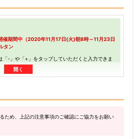
期間中（2020年11月17日(火)朝8時～11月23日
ルタン
は「-」や「+」をタップしていただくと入力できま
開く
加分を加算する形（累計数）で入力をお願いしま
で送信
した「3」に「+2」して「5」で送信
るため、上記の注意事項のご確認にご協力をお願い
を送信する」をタップ
してください。
見つけた数」をご確認ください。