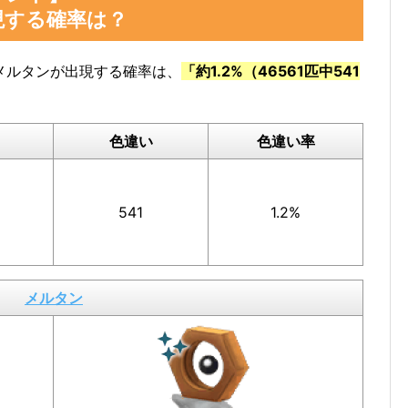
現する確率は？
メルタンが出現する確率は、
「約1.2%（46561匹中541
色違い
色違い率
541
1.2%
メルタン
タンの図鑑ページで確認
できます。
数」の部分のスクショを撮っておいたり、メモしておく