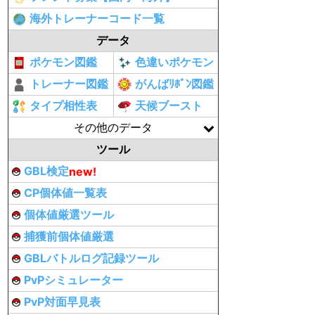
海外トレーナーコード一覧
データ
ポケモン図鑑
色違いポケモン
トレーナー図鑑
がんばﾘﾎﾞﾝ図鑑
タイプ相性表
天候ブースト
その他のデータ
ツール
GBL検定
new!
CP個体値一覧表
個体値厳選ツール
捕獲前個体値厳選
GBLバトルログ記録ツール
PvPシミュレーター
PvP対面早見表