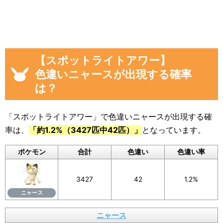
「イベント開始後に色違いニャースを見つ
けた数」
画像や集計結果の分母（見つけた数）には、
「現時点のニャースを見つけた数(イベント開始
【スポットライトアワー】
後)」から「イベント開始前のニャースを見つけ
色違いニャースが出現する確率
た数」を引いた数が自動計算
され反映されるよ
は？
うになっています。
色違いに遭遇していない場合でも、通常色に遭
「スポットライトアワー」で色違いニャースが出現する確
遇した数をぜひ教えてください。
率は、
「約1.2%（3427匹中42匹）」
となっています。
入力いただいた遭遇状況と「フリーコメント」
ポケモン
合計
色違い
色違い率
の内容は画像に反映されるほか、フォームの下
のログに公開されます。
3427
42
1.2%
画像を保存することもできるので、Twitterなど
ニャース
SNSでの共有にもぜひご活用ください。
ニャース