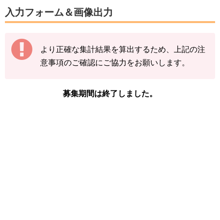
数字は、前回の入力内容に追加分を加算する形
入力フォーム＆画像出力
（累計数）で入力をお願いします。
【例】
より正確な集計結果を算出するため、上記の注
途中結果が3匹→まずは「3」で送信
意事項のご確認にご協力をお願いします。
その後の結果が2匹→前回入力した「3」に「+
2」して「5」で送信
募集期間は終了しました。
下記の情報を入力し、
「結果を送信する」をタ
ップ
してください。
※ニャースの図鑑ページの「見つけた数」をご
確認ください。
「イベント開始前のニャースを見つけた
数」
「現時点のニャースを見つけた数(イベン
ト開始後)」