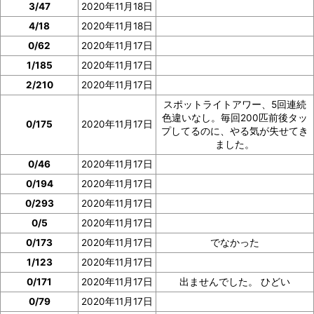
3/47
2020年11月18日
4/18
2020年11月18日
0/62
2020年11月17日
1/185
2020年11月17日
2/210
2020年11月17日
ニャースの「見つけた数」は、ニャースの図鑑ページで
スポットライトアワー、5回連続
確認
できます。
色違いなし。毎回200匹前後タッ
0/175
2020年11月17日
プしてるのに、やる気が失せてき
イベント参加前に図鑑の「見つけた数」の部分のスクシ
ました。
ョを撮っておいたり、メモしておくと便利です。
0/46
2020年11月17日
0/194
2020年11月17日
ぜひご協力をお願いいたします。
0/293
2020年11月17日
0/5
2020年11月17日
0/173
2020年11月17日
でなかった
1/123
2020年11月17日
0/171
2020年11月17日
出ませんでした。 ひどい
0/79
2020年11月17日