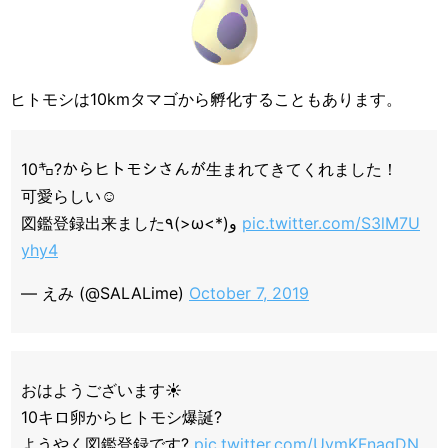
ヒトモシは10kmタマゴから孵化することもあります。
10㌔?からヒトモシさんが生まれてきてくれました！
可愛らしい☺️
図鑑登録出来ました٩(>ω<*)و
pic.twitter.com/S3lM7U
yhy4
— えみ (@SALALime)
October 7, 2019
おはようございます☀
10キロ卵からヒトモシ爆誕?
ようやく図鑑登録です?
pic.twitter.com/UymKFnagDN