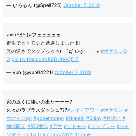
— ひろるん (@Spell725)
October 7, 2019
ฅ=͟͟͞͞((꒪∆꒪;)ฅフェェェェェ
野生でヒトモシと遭遇しました‼️‼️
光の速さでタップゥゥゥ( ﾟдﾟ)੭ꠥ⁾⁾==ー◒
#ポケモンG
O
pic.twitter.com/R9DUboQ517
— yun (@yun04221)
October 7, 2019
家の近くに凄いの出たーーー?
久々のラプラスダッシュ???
#レイドアワー
#ポケモン
#
ポケモンgo
#pokemongo
#Niantic
#Shiny
#色違い
#
地域限定
#第5世代
#野生
#ヒトモシ
#ランプラー
#シャ
ンデラ
pic.twitter.com/kW6VUGngnH