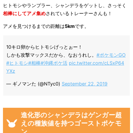
ヒトモシやランプラー、シャンデラをゲットし、さっそく
相棒にしてアメ集め
されているトレーナーさんも！
アメを見つけるまでの距離は
5km
です。
10キロ卵からヒトモシげっとぉー！
しかも攻撃マックスだから、なおうれし。
#ポケモンGO
#ヒトモシ
#相棒
#沖縄ポケ活
pic.twitter.com/cLSxP64
YXz
— ギノマンた (@NTyc0)
September 22, 2019
進化形のシャンデラはゲンガー超
えの種族値を持つゴーストポケモ
ン