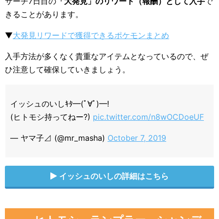
サーチ7日目の
「大発見」のリワード（報酬）として入手
で
きることがあります。
▼
大発見リワードで獲得できるポケモンまとめ
入手方法が多くなく貴重なアイテムとなっているので、ぜ
ひ注意して確保していきましょう。
イッシュのいしｷﾀ━(ﾟ∀ﾟ)━!
(ヒトモシ持ってねー?)
pic.twitter.com/n8wOCDoeUF
— ヤマ子⊿ (@mr_masha)
October 7, 2019
イッシュのいしの詳細はこちら