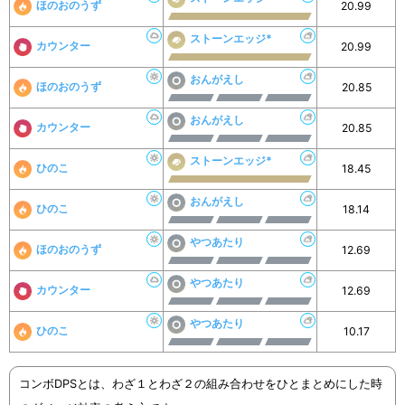
ほのおのうず
20.99
ストーンエッジ*
カウンター
20.99
おんがえし
ほのおのうず
20.85
おんがえし
カウンター
20.85
ストーンエッジ*
ひのこ
18.45
おんがえし
ひのこ
18.14
やつあたり
ほのおのうず
12.69
やつあたり
カウンター
12.69
やつあたり
ひのこ
10.17
コンボDPSとは、わざ１とわざ２の組み合わせをひとまとめにした時