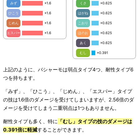
みず
×1.6
くさ
×0.625
ひこう
×1.6
はがね
×0.625
じめん
×1.6
こおり
×0.625
エスパー
×1.6
ほのお
×0.625
あく
×0.625
むし
×0.391
上記のように、バシャーモは弱点タイプ4つ、耐性タイプ6
つを持ちます。
「みず」、「ひこう」、「じめん」、「エスパー」タイプ
の技は1.6倍のダメージを受けてしまいますが、2.56倍のダ
メージを受けてしまう二重弱点は1つもありません。
耐性タイプも多く、特に
「むし」タイプの技のダメージは
0.391倍に軽減
することができます。