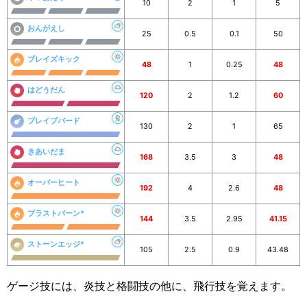
10
2
1
5
おんがえし
25
0.5
0.1
50
ブレイズキック
48
1
0.25
48
はどうだん
120
2
1.2
60
ブレイブバード
130
2
1
65
きあいだま
168
3.5
3
48
オーバーヒート
192
4
2.6
48
ブラストバーン*
144
3.5
2.95
41.15
ストーンエッジ*
105
2.5
0.9
43.48
ゲージ技には、炎技と格闘技の他に、飛行技を覚えます。