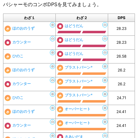
バシャーモのコンボDPSを見てみましょう。
わざ１
わざ２
DPS
はどうだん
ほのおのうず
28.23
はどうだん
カウンター
28.23
はどうだん
ひのこ
26.58
ブラストバーン*
ほのおのうず
26.2
ブラストバーン*
カウンター
26.2
ブラストバーン*
ひのこ
24.71
オーバーヒート
ほのおのうず
24.41
オーバーヒート
カウンター
24.41
きあいだま