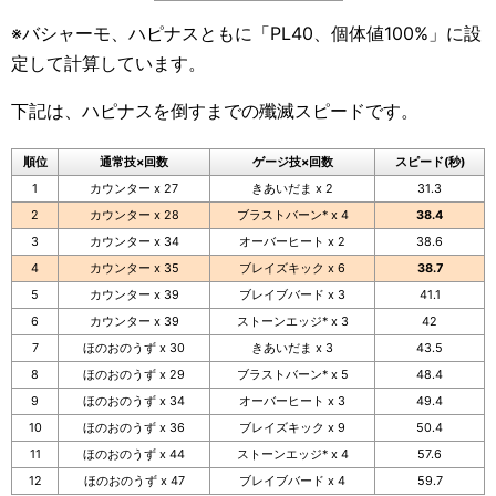
※バシャーモ、ハピナスともに「PL40、個体値100%」に設
定して計算しています。
下記は、ハピナスを倒すまでの殲滅スピードです。
順位
通常技×回数
ゲージ技×回数
スピード(秒)
1
カウンター x 27
きあいだま x 2
31.3
2
カウンター x 28
ブラストバーン* x 4
38.4
3
カウンター x 34
オーバーヒート x 2
38.6
4
カウンター x 35
ブレイズキック x 6
38.7
5
カウンター x 39
ブレイブバード x 3
41.1
6
カウンター x 39
ストーンエッジ* x 3
42
7
ほのおのうず x 30
きあいだま x 3
43.5
8
ほのおのうず x 29
ブラストバーン* x 5
48.4
9
ほのおのうず x 34
オーバーヒート x 3
49.4
10
ほのおのうず x 36
ブレイズキック x 9
50.4
11
ほのおのうず x 44
ストーンエッジ* x 4
57.6
12
ほのおのうず x 47
ブレイブバード x 4
59.7