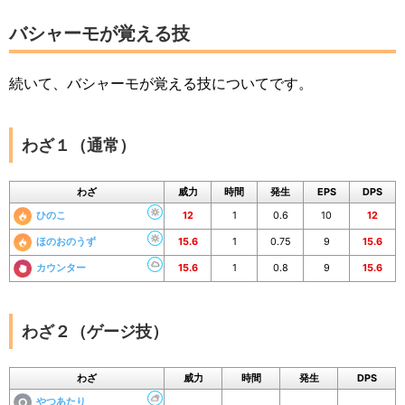
バシャーモが覚える技
続いて、バシャーモが覚える技についてです。
わざ１（通常）
わざ
威力
時間
発生
EPS
DPS
ひのこ
12
1
0.6
10
12
ほのおのうず
15.6
1
0.75
9
15.6
カウンター
15.6
1
0.8
9
15.6
わざ２（ゲージ技）
わざ
威力
時間
発生
DPS
やつあたり