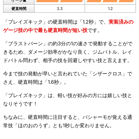
ゲージ量
硬直時間
3.3
1.2
「ブレイズキック」の硬直時間は「1.2秒」で、
実装済みの
ゲージ技の中で最も硬直時間が短い技
です。
「ブラストバーン」の約3分の1の速さで発動することがで
きるため、ダメージ効率がかなり良く、ジムバトル、レイ
ドバトル問わず、相手の技を回避しやすい技と言えます。
今まで技の発動が早いと言われていた「シザークロス」で
さえ、硬直時間は「1.6秒」。
「ブレイズキック」は、軽い技が好みの方には嬉しい技と
なりそうです！
ちなみに、硬直時間に注目すると、バシャーモが覚える通
常技「ほのおのうず」とも1秒しか変わりません。