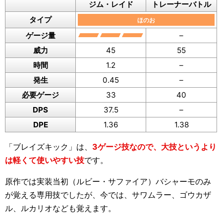
ジム・レイド
トレーナーバトル
タイプ
ほのお
ゲージ量
–
威力
45
55
時間
1.2
–
発生
0.45
–
必要ゲージ
33
40
DPS
37.5
–
DPE
1.36
1.38
「ブレイズキック」は、
3ゲージ技なので、大技というより
は軽くて使いやすい技
です。
原作では実装当初（ルビー・サファイア）バシャーモのみ
が覚える専用技でしたが、今では、サワムラー、ゴウカザ
ル、ルカリオなども覚えます。