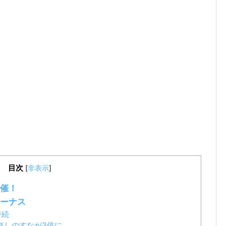
目次
[
非表示
]
催！
ーナス
持続
ほしのすなが3倍に