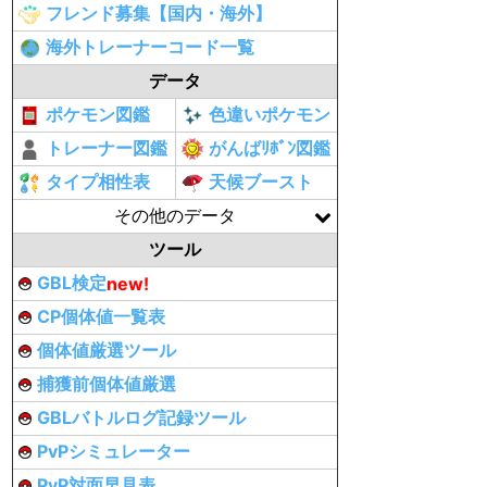
フレンド募集【国内・海外】
海外トレーナーコード一覧
データ
ポケモン図鑑
色違いポケモン
トレーナー図鑑
がんばﾘﾎﾞﾝ図鑑
タイプ相性表
天候ブースト
その他のデータ
ツール
GBL検定
new!
CP個体値一覧表
個体値厳選ツール
捕獲前個体値厳選
GBLバトルログ記録ツール
PvPシミュレーター
PvP対面早見表