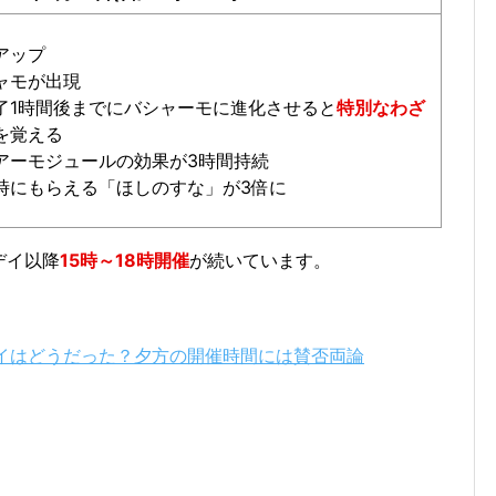
アップ
ャモが出現
了1時間後までにバシャーモに進化させると
特別なわざ
を覚える
アーモジュールの効果が3時間持続
時にもらえる「ほしのすな」が3倍に
デイ以降
15時～18時開催
が続いています。
デイはどうだった？夕方の開催時間には賛否両論