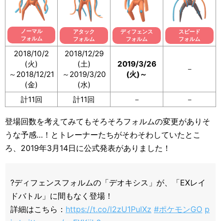
ノーマル
アタック
ディフェンス
スピード
フォルム
フォルム
フォルム
フォルム
2018/10/2
2018/12/29
(火)
(土)
2019/3/26
－
～2018/12/21
～2019/3/20
(火)～
(金)
(水)
計11回
計11回
－
－
登場回数を考えてみてもそろそろフォルムの変更がありそ
うな予感…！とトレーナーたちがそわそわしていたとこ
ろ、2019年3月14日に公式発表がありました！
?️ディフェンスフォルムの「デオキシス」が、「EXレイ
ドバトル」に間もなく登場！
詳細はこちら：
https://t.co/l2zU1PulXz
#ポケモンGO
p