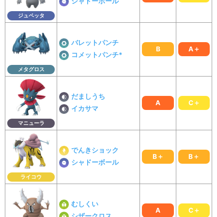
シャドーボール
ジュペッタ
バレットパンチ
B
A＋
コメットパンチ*
メタグロス
だましうち
A
C＋
イカサマ
マニューラ
でんきショック
B＋
B＋
シャドーボール
ライコウ
むしくい
A
C＋
シザークロス