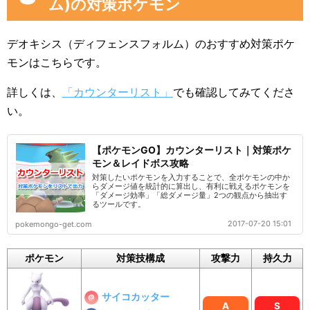
ム)の対策ポケモン
デオキシス（ディフェンスフォルム）のおすすめ対策ポケ
モンはこちらです。
詳しくは、
「カウンターリスト」
でも確認してみてくださ
い。
【ポケモンGO】カウンターリスト｜対策ポケ
モン＆レイドボス攻略
対策したいポケモンを入力することで、全ポケモンの中か
らダメージ値を統計的に算出し、有利に戦えるポケモンを
「ダメージ効率」「総ダメージ量」2つの観点から抽出す
るツールです。
2017-07-20 15:01
pokemongo-get.com
ポケモン
対策技構成
攻撃力
持久力
サイコカッター
A
S