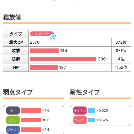
種族値
タイプ
エスパー
最大CP
2570
672位
攻撃
144
971位
防御
330
4位
HP
137
1152位
弱点タイプ
耐性タイプ
あく
×1.6
かくとう
×0.625
むし
×1.6
エスパー
×0.625
ゴースト
×1.6