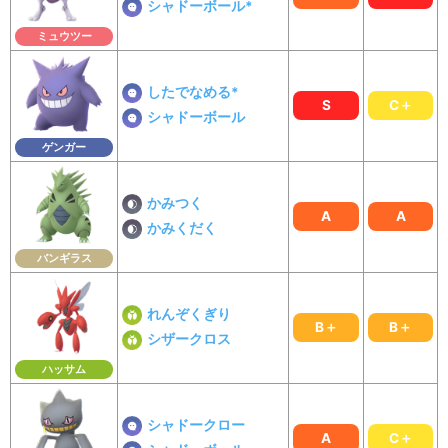
シャドーボール*
ミュウツー
したでなめる*
S
C＋
シャドーボール
ゲンガー
かみつく
A
A
かみくだく
バンギラス
れんぞくぎり
B＋
B＋
シザークロス
ハッサム
シャドークロー
A
C＋