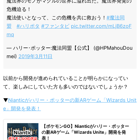
魔法界のモノがマグルの世界に溢れ出た。魔法界発覚の
危機迫る！
魔法使いとなって、この危機を共に救おう！
#魔法同
盟
#ハリポタ
#ファンタビ
pic.twitter.com/mLjB6zoF
mq
— ハリー･ポッター:魔法同盟【公式】 (@HPMahouDou
mei)
2019年3月11日
以前から開発が進められていることが明らかになってい
て、楽しみにしていた方も多いのではないでしょうか？
▼
Nianticがハリー・ポッターの新ARゲーム「Wizards Unit
e」開発を発表！
【ポケモンGO】Nianticがハリー・ポッター
の新ARゲーム「Wizards Unite」開発を発
表！