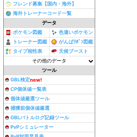
フレンド募集【国内・海外】
海外トレーナーコード一覧
データ
ポケモン図鑑
色違いポケモン
トレーナー図鑑
がんばﾘﾎﾞﾝ図鑑
タイプ相性表
天候ブースト
その他のデータ
ツール
GBL検定
new!
CP個体値一覧表
個体値厳選ツール
捕獲前個体値厳選
GBLバトルログ記録ツール
PvPシミュレーター
PvP対面早見表