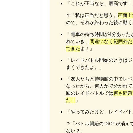
「これが正当なら、最高です！
↑「私は正当だと思う。
画面上
ので、それが終わった後に動く
「電車の待ち時間が4分あった
れていき、
間違いなく範囲外だ
できた
よ！」
「レイドバトル開始のときはジ
まくできたよ。」
「友人たちと博物館の中でレベ
なったから、何人かで分かれて
回のレイドバトルでは
何も問題
た！
」
「やってみたけど、レイドバト
↑「バトル開始の“GO!”が消
ない？」