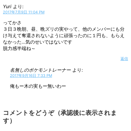
Yuri
より:
2017年7月9日 11:04 PM
ってかさ
３日３晩朝、昼、晩ズリの実やって、他のメンバーにも分
け与えて奪還されないように頑張ったのに１円も、もらえ
なかった…気のせいではないです
脱力感半端ね～
返信
名無しのポケモントレーナー
より:
2017年9月16日 7:33 PM
俺もー木の実もー無いわー
コメントをどうぞ（承認後に表示されま
す）