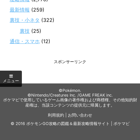
最新情報
(259)
裏技・小ネタ
(322)
裏技
(25)
通信・スマホ
(12)
スポンサーリンク
©Pokémon.
©Nintendo/Creatures Inc. /GAME FREAK inc.
ポケマピで使用しているゲーム画像の著作権および商標権、その他知的財
産権は、当該コンテンツの提供元に帰属します。
利用規約
|
お問い合わせ
© 2016
ポケモンGO攻略の図鑑＆最新攻略情報サイト | ポケマピ