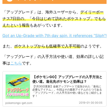
「アップグレード」は、海外ユーザーから、
デイリーボー
ナス7日目の、「今日はじめて訪れたポケストップ」でもら
えたという報告
もあがっています。
Got an Up-Grade with 7th day spin, it references “Silph”!
また、
ポケストップからも低確率で入手可能
のようです。
「アップグレード」の入手方法や使い道、効果の詳しい記
事は
こちら
です。
【ポケモンGO】アップグレードの入手方法と
使い道。進化先ポケモンと効果は？
【1月30日更新】金銀アップデートで追加された「進化に
必要なアイテム」。今回はその最新アイテムの１つである
「アップグレード」の入手方法や使い道などをご紹介しま
す！
2019-01-30 00:05
pokemongo-get.com