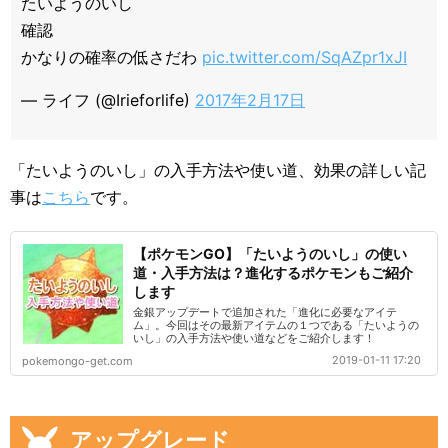
たいようのいし
確認
かなりの確率の低さだわ
pic.twitter.com/SqAZpr1xJI
— ライフ (@Irieforlife)
2017年2月17日
「たいようのいし」の入手方法や使い道、効果の詳しい記
事は
こちら
です。
【ポケモンGO】「たいようのいし」の使い
道・入手方法は？進化するポケモンもご紹介
します
金銀アップデートで追加された「進化に必要なアイテ
ム」。今回はその最新アイテムの１つである「たいようの
いし」の入手方法や使い道などをご紹介します！
2019-01-11 17:20
pokemongo-get.com
アップグレード