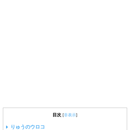
目次
[
非表示
]
りゅうのウロコ