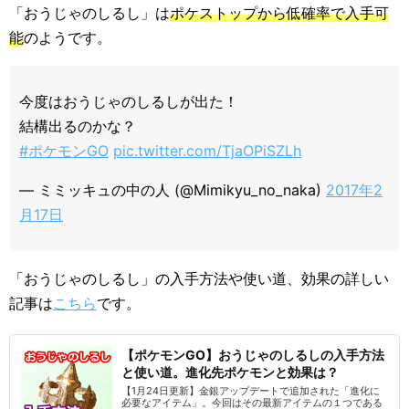
「おうじゃのしるし」は
ポケストップから低確率で入手可
能
のようです。
今度はおうじゃのしるしが出た！
結構出るのかな？
#ポケモンGO
pic.twitter.com/TjaOPiSZLh
— ミミッキュの中の人 (@Mimikyu_no_naka)
2017年2
月17日
「おうじゃのしるし」の入手方法や使い道、効果の詳しい
記事は
こちら
です。
【ポケモンGO】おうじゃのしるしの入手方法
と使い道。進化先ポケモンと効果は？
【1月24日更新】金銀アップデートで追加された「進化に
必要なアイテム」。今回はその最新アイテムの１つである