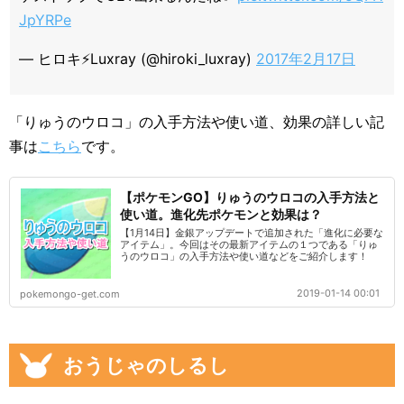
JpYRPe
— ヒロキ⚡Luxray (@hiroki_luxray)
2017年2月17日
「りゅうのウロコ」の入手方法や使い道、効果の詳しい記
事は
こちら
です。
【ポケモンGO】りゅうのウロコの入手方法と
使い道。進化先ポケモンと効果は？
【1月14日】金銀アップデートで追加された「進化に必要な
アイテム」。今回はその最新アイテムの１つである「りゅ
うのウロコ」の入手方法や使い道などをご紹介します！
2019-01-14 00:01
pokemongo-get.com
おうじゃのしるし