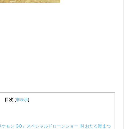
目次
[
非表示
]
ポケモン GO』スペシャルドローンショー IN おたる潮まつ