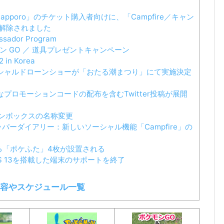
st: Sapporo」のチケット購入者向けに、「Campfire／キャン
が解除されました
sador Program
モン GO ／ 道具プレゼントキャンペーン
 in Korea
O』スペシャルドローンショーが「おたる潮まつり」にて実施決定
能なプロモーションコードの配布を含むTwitter投稿が展開
インボックスの名称変更
ロッパーダイアリー：新しいソーシャル機能「Campfire」の
なる「ポケふた」4枚が設置される
がiOS 13を搭載した端末のサポートを終了
容やスケジュール一覧