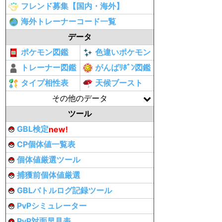
フレンド募集【国内・海外】
海外トレーナーコード一覧
データ
ポケモン図鑑
色違いポケモン
トレーナー図鑑
がんばﾘﾎﾞﾝ図鑑
タイプ相性表
天候ブースト
その他のデータ
ツール
GBL検定
new!
CP個体値一覧表
個体値厳選ツール
捕獲前個体値厳選
GBLバトルログ記録ツール
PvPシミュレーター
PvP対面早見表