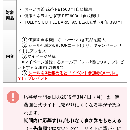
お～いお茶 緑茶 PET500ml 自販機用
対象
健康ミネラルむぎ茶 PET600ml 自販機用
商品
TULLY’S COFFEE BARISTA’S BLACKボトル缶 390ml
① 伊藤園自販機にて、シールつき商品を購入
② シール記載のURL(QRコード)より、キャンペーンサ
イトにアクセス
内容
③マイページ登録
※マイページ登録するメールアドレス1個につき、プレゼ
ントする参加券は1個まで
③
シールを3枚集めると「イベント参加券(メールに
て)」プレゼント！
応募受付開始日の2019年3月4日（月）は、伊
藤園公式サイトに繋がりにくくなる事が予想さ
れます。
期間内に応募すればもれなく参加券をもらえる
（＝先着順ではない）
ので、サイトに繋がりに