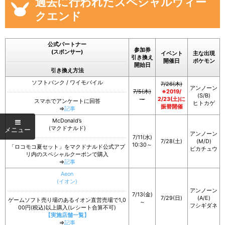
過去に行われたスペシャルウィー
クエンド
公式パートナー
参加券
(スポンサー)
イベント
主な出現
引き換え
開催日
ポケモン
開始日
引き換え方法
ソフトバンク / ワイモバイル
7/26(木)
アンノーン
7/5(木)
※2019/
(S/B)
～
2/23(土)に
スマホでアンケートに回答
ヒトカゲ
振替開催
⇒
記事
McDonald’s
(マクドナルド)
アンノーン
7/11(水)
7/28(土)
(M/D)
10:30～
「ロコモコ夏セット」をマクドナルド公式アプ
ピカチュウ
リ内のスペシャルクーポンで購入
⇒
記事
Aeon
(イオン)
アンノーン
7/13(金)
7/29(日)
(A/E)
ゲームソフト売り場のあるイオン直営売場で1,0
～
フシギダネ
00円(税込)以上購入(レシート合算不可)
【実施店舗一覧】
⇒
記事