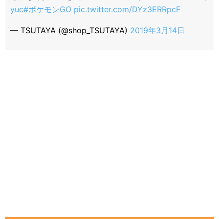
yuc
#ポケモンGO
pic.twitter.com/DYz3ERRpcF
— TSUTAYA (@shop_TSUTAYA)
2019年3月14日