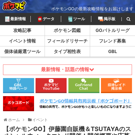
ポケモンGOの最新攻略情報をお届けします
最新情報
データ
ツール
掲示板
攻略記事
ポケモン図鑑
GOバトルリーグ
イベント情報
フィールドリサーチ
フレンド募集
個体値厳選ツール
タイプ相性表
GBL
最新情報・話題の情報
ホーム
イベント
【ポケモンGO】伊藤園自販機＆TSUTAYAのス