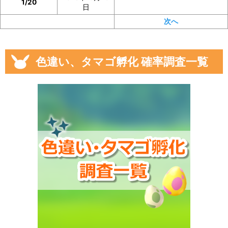
1/20
日
次へ
色違い、タマゴ孵化 確率調査一覧