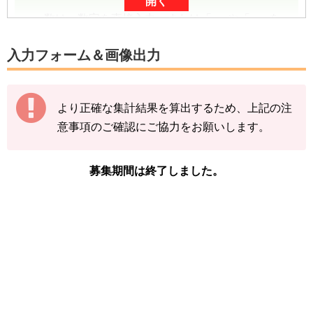
開く
数は、数字を直接入力、または「-」や「+」を
タップしていただくと入力できます。
入力フォーム＆画像出力
数字は、前回の入力内容に追加分を加算する形
（累計数）で入力をお願いします。
より正確な集計結果を算出するため、上記の注
【例】
意事項のご確認にご協力をお願いします。
途中結果が3匹→まずは「3」で送信
その後の結果が2匹→前回入力した「3」に「+
2」して「5」で送信
募集期間は終了しました。
下記の情報を入力し、
「結果を送信する」をタ
ップ
してください。
※レックウザの図鑑ページの「見つけた数」を
ご確認ください。
「イベント開始前のレックウザを見つけた
数」