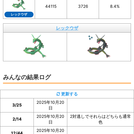
画像を保存することもできるので、X（旧Twitte
44115
3726
8.4%
r）などSNSでの共有にもぜひご活用ください。
レックウザ
レックウザ
イベント参加前に図鑑の「見つけた数」をスク
ショ、またはメモしておくと便利
みんなの結果ログ
レックウザの「見つけた数」は、レックウザの図鑑ペー
ジで確認
できます。
更新する
2025年10月20
イベント参加前に図鑑の「見つけた数」の部分のスクシ
3/25
日
ョを撮っておいたり、メモしておくと便利です。
2025年10月20
2対逃しでそれらはどちらも通常
2/14
日
色
ぜひご協力をお願いいたします。
2025年10月20
12/44