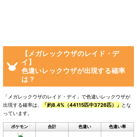
「現時点のレックウザを見つけた数(イベ
ント開始後)」
「イベント開始後に色違いレックウザを見
つけた数」
画像や集計結果の分母（見つけた数）には、
【メガレックウザのレイド・デ
「現時点のレックウザを見つけた数(イベント開
イ】
始後)」から「イベント開始前のレックウザを見
色違いレックウザが出現する確率
つけた数」を引いた数が自動計算
され反映され
は？
るようになっています。
色違いに遭遇していない場合でも、通常のポケ
「メガレックウザのレイド・デイ」で色違いレックウザが
モンに遭遇した数をぜひ教えてください。
出現する確率は、
「約8.4%（44115匹中3726匹）」
とな
入力いただいた遭遇状況と「フリーコメント」
っています。
の内容は画像に反映されるほか、フォームの下
ポケモン
合計
色違い
色違い率
のログに公開されます。