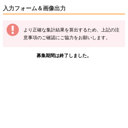
数字は、前回の入力内容に追加分を加算する形
入力フォーム＆画像出力
（累計数）で入力をお願いします。
【例】
より正確な集計結果を算出するため、上記の注
途中結果が3匹→まずは「3」で送信
意事項のご確認にご協力をお願いします。
その後の結果が2匹→前回入力した「3」に「+
2」して「5」で送信
募集期間は終了しました。
下記の情報を入力し、
「結果を送信する」をタ
ップ
してください。
※ヤバチャの図鑑ページの「見つけた数」をご
確認ください。
「イベント開始前のヤバチャを見つけた
数」
「現時点のヤバチャを見つけた数(イベン
ト開始後)」