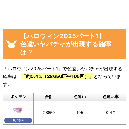
「イベント開始後に色違いヤバチャを見つ
けた数」
画像や集計結果の分母（見つけた数）には、
「現時点のヤバチャを見つけた数(イベント開始
【ハロウィン2025パート1】
後)」から「イベント開始前のヤバチャを見つけ
色違いヤバチャが出現する確率
た数」を引いた数が自動計算
され反映されるよ
は？
うになっています。
色違いに遭遇していない場合でも、通常のポケ
「ハロウィン2025パート1」で色違いヤバチャが出現する
モンに遭遇した数をぜひ教えてください。
確率は、
「約0.4%（28650匹中105匹）」
となっていま
入力いただいた遭遇状況と「フリーコメント」
す。
の内容は画像に反映されるほか、フォームの下
ポケモン
合計
色違い
色違い率
のログに公開されます。
画像を保存することもできるので、X（旧Twitte
28650
105
0.4%
r）などSNSでの共有にもぜひご活用ください。
ヤバチャ