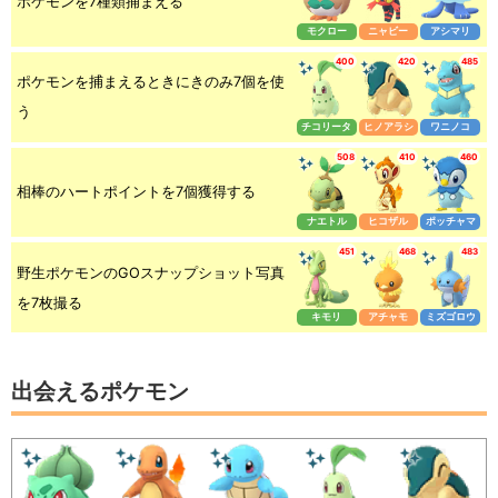
ポケモンを7種類捕まえる
モクロー
ニャビー
アシマリ
400
420
485
ポケモンを捕まえるときにきのみ7個を使
う
チコリータ
ヒノアラシ
ワニノコ
508
410
460
相棒のハートポイントを7個獲得する
ナエトル
ヒコザル
ポッチャマ
451
468
483
野生ポケモンのGOスナップショット写真
を7枚撮る
キモリ
アチャモ
ミズゴロウ
出会えるポケモン