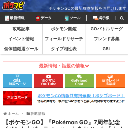
ポケモンGOの最新攻略情報をお届けします
最新情報
データ
ツール
掲示板
攻略記事
ポケモン図鑑
GOバトルリーグ
イベント情報
フィールドリサーチ
フレンド募集
個体値厳選ツール
タイプ相性表
GBL
最新情報・話題の情報
ホーム
攻略情報
【ポケモンGO】『Pokémon GO』7周年記念