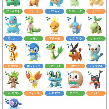
フシギダネ
ヒトカゲ
ゼニガメ
チコリータ
ヒノアラシ
ワニノコ
キモリ
アチャモ
ミズゴロウ
ナエトル
ヒコザル
ポッチャマ
ツタージャ
ポカブ
ミジュマル
ハリマロン
フォッコ
ケロマツ
モクロー
ニャビー