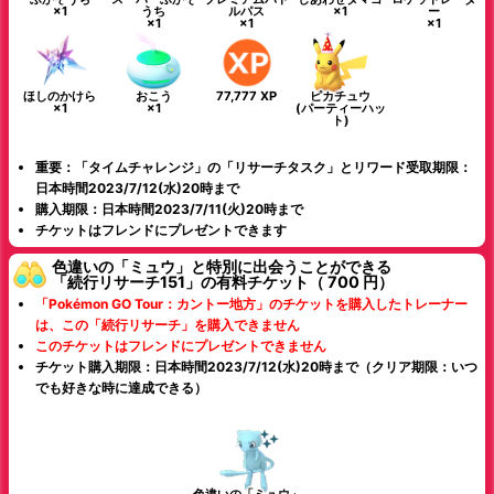
×1
うち
ルパス
×1
ー
×1
×1
×1
ほしのかけら
おこう
77,777 XP
ピカチュウ
×1
×1
(パーティーハッ
ト)
重要：「タイムチャレンジ」の「リサーチタスク」とリワード受取期限：
日本時間2023/7/12(水)20時まで
購入期限：日本時間2023/7/11(火)20時まで
チケットはフレンドにプレゼントできます
色違いの「ミュウ」と特別に出会うことができる
「続行リサーチ151」の有料チケット（ 700 円）
「Pokémon GO Tour：カントー地方」のチケットを購入したトレーナー
は、この「続行リサーチ」を購入できません
このチケットはフレンドにプレゼントできません
チケット購入期限：日本時間2023/7/12(水)20時まで（クリア期限：いつ
でも好きな時に達成できる）
色違いの「ミュウ」