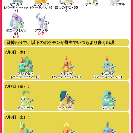
ゼニガメ
ピカチュウ
ニャース
ポニータ
トゲデマル
(パーティーハッ
(ケーキハット)
ほしのすな×50
ト)
0
ポニータ(ガラ
アブソル
ル)
レア
レア
日替わりで、以下のポケモンが野生でいつもより多く出現
7月6日（木）：
フシギダネ
ヒトカゲ
ゼニガメ
(パーティーハット)
(パーティーハット)
(パーティーハット)
7月7日（金）：
チコリータ
ヒノアラシ
ワニノコ
7月8日（土）：