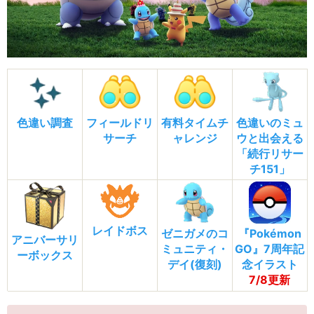
色違い調査
フィールドリ
有料タイムチ
色違いのミュ
サーチ
ャレンジ
ウと出会える
「続行リサー
チ151」
レイドボス
ゼニガメのコ
『Pokémon
アニバーサリ
ミュニティ・
GO』7周年記
ーボックス
デイ(復刻)
念イラスト
7/8更新