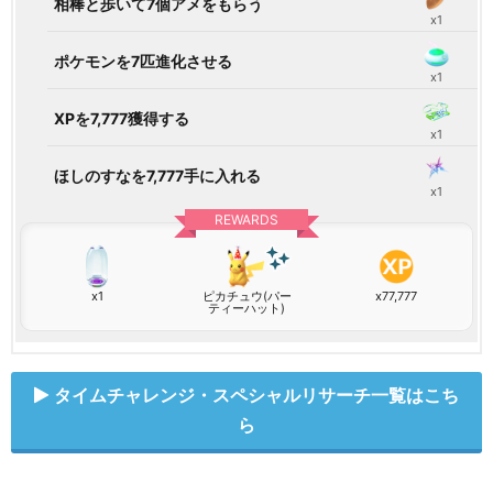
相棒と歩いて7個アメをもらう
x1
ポケモンを7匹進化させる
x1
XPを7,777獲得する
x1
ほしのすなを7,777手に入れる
x1
REWARDS
x1
ピカチュウ(パー
x77,777
ティーハット)
タイムチャレンジ・スペシャルリサーチ一覧はこち
ら