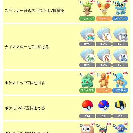
469
440
425
ステッカー付きのギフトを7個贈る
ハリマロン
フォッコ
ケロマツ
×25
×25
×25
ナイススローを7回投げる
×25
×25
×25
477
420
405
ポケストップ7個を回す
フシギダネ
ヒトカゲ
ゼニガメ
ポケモンを7匹捕まえる
×10
×5
×2
453
443
483