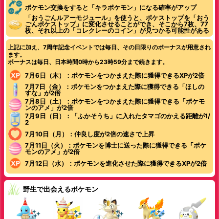
ポケモン交換をすると「キラポケモン」になる確率がアップ
「おうごんルアーモジュール」を使うと、ポケストップを「おう
ごんポケストップ」に変化させることができ、そこから7枚、77
枚、それ以上の「コレクレーのコイン」が見つかる可能性がある
上記に加え、7周年記念イベントでは毎日、その日限りのボーナスが用意され
ます。
ボーナスは毎日、日本時間0時から23時59分まで続きます。
7月6日（木）：ポケモンをつかまえた際に獲得できるXPが2倍
7月7日（金）：ポケモンをつかまえた際に獲得できる「ほしの
すな」が2倍
7月8日（土）：ポケモンをつかまえた際に獲得できる「ポケモ
ンのアメ」が2倍
7月9日（日）：「ふかそうち」に入れたタマゴのかえる距離が1/
2
7月10日（月）：仲良し度が2倍の速さで上昇
7月11日（火）：ポケモンを博士に送った際に獲得できる「ポケ
モンのアメ」が2倍
7月12日（水）：ポケモンを進化させた際に獲得できるXPが2倍
野生で出会えるポケモン