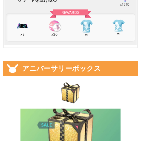
x1510
REWARDS
x1
x3
x20
x1
アニバーサリーボックス