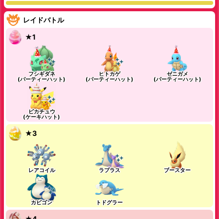
レイドバトル
★1
フシギダネ
ヒトカゲ
ゼニガメ
(パーティーハット)
(パーティーハット)
(パーティーハット)
ピカチュウ
(ケーキハット)
★3
レアコイル
ラプラス
ブースター
カビゴン
トドグラー
★4