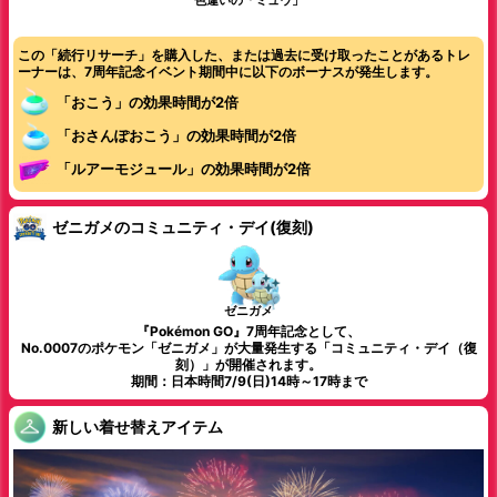
この「続行リサーチ」を購入した、または過去に受け取ったことがあるトレ
ーナーは、7周年記念イベント期間中に以下のボーナスが発生します。
「おこう」の効果時間が2倍
「おさんぽおこう」の効果時間が2倍
「ルアーモジュール」の効果時間が2倍
ゼニガメのコミュニティ・デイ(復刻)
ゼニガメ
『Pokémon GO』7周年記念として、
No.0007のポケモン「ゼニガメ」が大量発生する「コミュニティ・デイ（復
刻）」が開催されます。
期間：日本時間7/9(日)14時～17時まで
新しい着せ替えアイテム