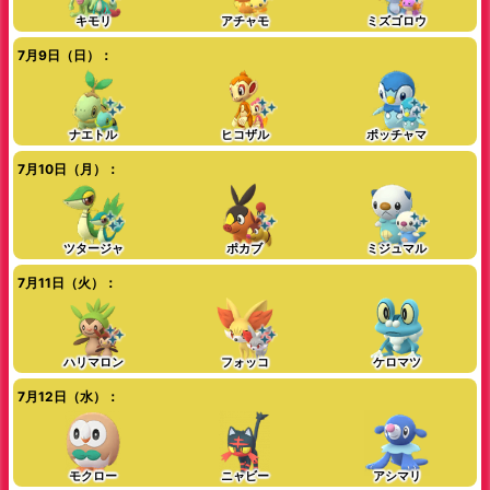
キモリ
アチャモ
ミズゴロウ
7月9日（日）：
ナエトル
ヒコザル
ポッチャマ
7月10日（月）：
ツタージャ
ポカブ
ミジュマル
7月11日（火）：
ハリマロン
フォッコ
ケロマツ
7月12日（水）：
モクロー
ニャビー
アシマリ