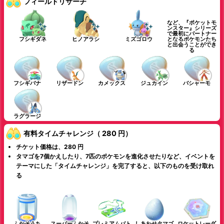
フィールドリサーチ
など、『ポケットモ
ンスター』シリーズ
で最初にパートナー
フシギダネ
ヒノアラシ
ミズゴロウ
となるポケモンたち
と出会うことができ
る
フシギバナ
リザードン
カメックス
ジュカイン
バシャーモ
ラグラージ
有料タイムチャレンジ（ 280 円）
チケット価格は、280 円
タマゴを7個かえしたり、7匹のポケモンを進化させたりなど、イベントを
テーマにした「タイムチャレンジ」を完了すると、以下のものを受け取れ
る
ふかそうち
スーパーふかそ
プレミアムバト
しあわせタマゴ
ロケットレーダ