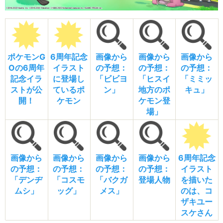
ポケモンG
6周年記念
画像から
画像から
画像から
Oの6周年
イラスト
の予想：
の予想：
の予想：
記念イラ
に登場し
「ビビヨ
「ヒスイ
「ミミッ
ストが公
ているポ
ン」
地方のポ
キュ」
開！
ケモン
ケモン登
場」
画像から
画像から
画像から
画像から
6周年記念
の予想：
の予想：
の予想：
の予想：
イラスト
「デンヂ
「コスモ
「バクガ
登場人物
を描いた
ムシ」
ッグ」
メス」
のは、コ
ザキユー
スケさん