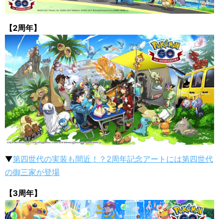
【2周年】
▼
第四世代の実装も間近！？2周年記念アートには第四世代
の御三家が登場
【3周年】