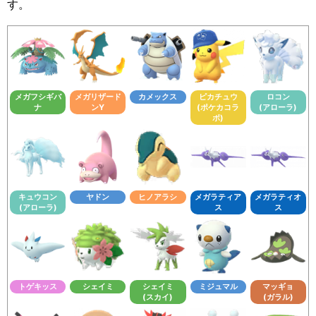
す。
メガフシギバ
メガリザード
カメックス
ピカチュウ
ロコン
ナ
ンY
(ポケカコラ
(アローラ)
ボ)
キュウコン
ヤドン
ヒノアラシ
メガラティア
メガラティオ
(アローラ)
ス
ス
トゲキッス
シェイミ
シェイミ
ミジュマル
マッギョ
(スカイ)
(ガラル)