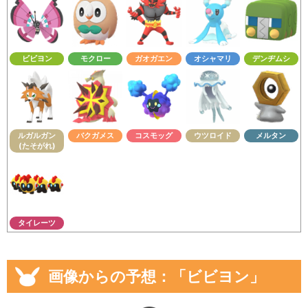
ビビヨン
モクロー
ガオガエン
オシャマリ
デンヂムシ
ルガルガン
バクガメス
コスモッグ
ウツロイド
メルタン
(たそがれ)
タイレーツ
画像からの予想：「ビビヨン」