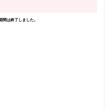
を送信する」をタップ
してください。
見つけた数」をご確認ください。
期間は終了しました。
パルキアを見つけた数」
見つけた数(イベント開始後)」
色違いパルキアを見つけた数」
けた数）には、
「現時点のパルキアを見つけた数(イ
ント開始前のパルキアを見つけた数」を引いた数が自
なっています。
でも、通常色に遭遇した数をぜひ教えてください。
フリーコメント」の内容は画像に反映されるほか、
れます。
、TwitterなどSNSでの共有にもぜひご活用くだ