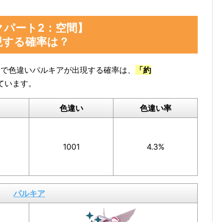
クパート2：空間】
けた数」をスクショ、またはメモしておくと便
現する確率は？
」で色違いパルキアが出現する確率は、
「約
ています。
色違い
色違い率
1001
4.3%
パルキア