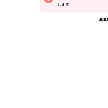
します。
下記の情報を入力し、
「結果
※パルキアの図鑑ページの「
募集
「イベント開始前の
「現時点のパルキアを
「イベント開始後に
画像や集計結果の分母（見つ
ベント開始後)」から「イベ
動計算
され反映されるように
色違いに遭遇していない場合
入力いただいた遭遇状況と「
フォームの下のログに公開さ
画像を保存することもできるので
さい。