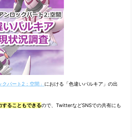
ックパート2：空間」
における「色違いパルキア」の出
力することもできる
ので、TwitterなどSNSでの共有にも