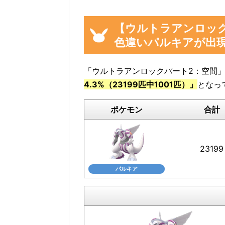
【ウルトラアンロッ
イベント参加前に図鑑の「見つ
色違いパルキアが出
利
「ウルトラアンロックパート2：空間
4.3%（23199匹中1001匹）」
となっ
ポケモン
合計
23199
パルキア