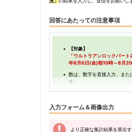
況」
の結果を入力し、送信をお願いし
回答にあたっての注意事項
【対象】
「ウルトラアンロックパート2
年8月6日(金)朝10時～8月
数は、数字を直接入力、また
す。
数字は、前回の入力内容に追
す。
入力フォーム＆画像出力
【例】
途中結果が3匹→まずは「3」
その後の結果が2匹→前回入力
より正確な集計結果を算出す