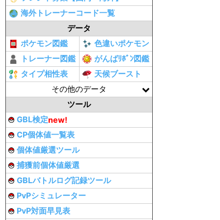
海外トレーナーコード一覧
データ
ポケモン図鑑
色違いポケモン
トレーナー図鑑
がんばﾘﾎﾞﾝ図鑑
タイプ相性表
天候ブースト
その他のデータ
ツール
GBL検定
new!
CP個体値一覧表
個体値厳選ツール
捕獲前個体値厳選
GBLバトルログ記録ツール
PvPシミュレーター
PvP対面早見表