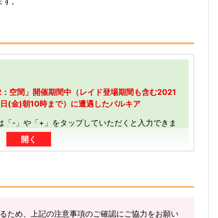
ます。
：空間」開催期間中（レイド登場期間も含む2021
20日(金)朝10時まで）に遭遇したパルキア
は「-」や「+」をタップしていただくと入力できま
開く
加分を加算する形（累計数）で入力をお願いしま
で送信
した「3」に「+2」して「5」で送信
るため、上記の注意事項のご確認にご協力をお願い