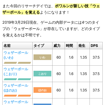
また今回のリサーチデイでは、
ポワルンが新しい技「ウェ
ザーボール」を覚える
ようになります！
2019年3月29日現在、ゲームの内部データには4つのタイ
プの「ウェザーボール」が存在していますが、どのタイプ
を覚えるかは不明です。
名前
タイプ
威力
時間
発生
DPS
ウェザーボール
60
1.6
1.35
37.5
(いわ)
いわ
ウェザーボール
60
1.6
1.35
37.5
(こおり)
こおり
ウェザーボール
60
1.6
1.35
37.5
(ほのお)
ほのお
ウェザーボール