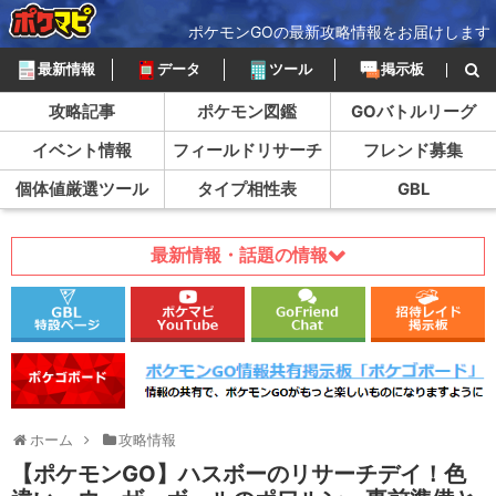
ポケモンGOの最新攻略情報をお届けします
最新情報
データ
ツール
掲示板
攻略記事
ポケモン図鑑
GOバトルリーグ
イベント情報
フィールドリサーチ
フレンド募集
個体値厳選ツール
タイプ相性表
GBL
最新情報・話題の情報
ホーム
攻略情報
【ポケモンGO】ハスボーのリサーチデイ！色