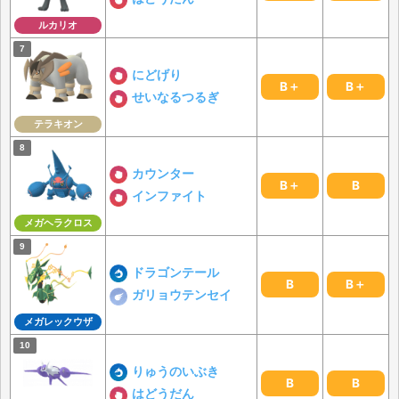
ルカリオ
にどげり
B＋
B＋
せいなるつるぎ
テラキオン
カウンター
B＋
B
インファイト
メガヘラクロス
ドラゴンテール
B
B＋
ガリョウテンセイ
メガレックウザ
りゅうのいぶき
B
B
はどうだん