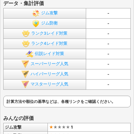
データ・集計評価
ジム攻撃
-
ジム防衛
-
ランク3レイド対策
-
ランク4レイド対策
-
伝説レイド対策
-
スーパーリーグ人気
-
ハイパーリーグ人気
-
マスターリーグ人気
-
計算方法や順位の基準などは、各種リンクをご確認ください。
みんなの評価
ジム攻撃
★
★
★
★
★
1