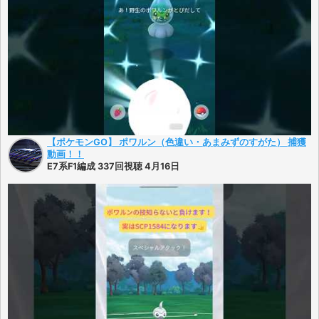
【ポケモンGO】 ポワルン（色違い・あまみずのすがた） 捕獲
動画！！
E7系F1編成 337回視聴 4月16日