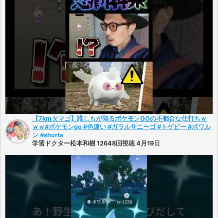
【7kmタマゴ】誰しもが陥るポケモンGOの不都合な仕打ちｗ
ｗｗ#ポケモンgo #色違い #ガラルサニーゴ #トゲピー #ポワル
ン #shorts
学習ドクター松本和樹 12648回視聴 4月19日