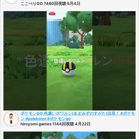
ここぺりGO 7480回視聴 6月4日
ポケモンGO 色違いポワルン(あまみずのすがた)出現！ #ポケモ
ン #pokémon #ポケモンgo
hiroyomi games 1144回視聴 4月22日