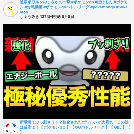
通常ポワルンのまさかの一撃 #ポケモンgo #ぽけもん #ポケモ
ン #対戦動画 #ポケモンgoバトルリーグ #pokemongo #poke
mon
しょうみき 1374回視聴 6月5日
新環境でぶっ刺さり！？強化されたポワルンが大暴れ！この技
は反則よ！【 ポケモンGO 】【 GOバトルリーグ 】【 GBL 】【
】