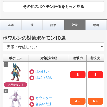
その他のポケモン評価をもっと見る
基本
技
評価
対策
動画
ポワルンの対策ポケモン10選
ポケモン
対策技構成
攻撃力
持久力
はっけい
S
S
はどうだん
メガルカリオ
カウンター
A＋
A＋
きあいだま