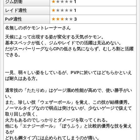
ジム防衛
★
★
★
★
★
1
レイド適性
★
★
★
★
★
1
PvP適性
★★★
★
★
3
名無しのポケモントレーナーさん
天候によって出現する姿が変化する天気ポケモン。
基本スペックが低く、ジムやレイドでの活躍は見込めない。
だがスーパーリーグならCPの低さも気にならず、むしろ割と活躍
できる。
一見、弱々しい姿をしているが、PVPに於いてはどちらかといえ
ば耐久はある方。
通常技の「たたりめ」はゲージ溜め性能が高めで、使い勝手がい
い。
また、珍しい技「ウェザーボール」を覚え、この技が結構優秀。
ノーマルタイプなので弱点は突けないが、少ないゲージで扱えて
取り回しが良く、
火力もあるのでしっかりとダメージを取ってくれる。
他にも「エナジーボール」「ぼうふう」と比較的優秀な技を覚え
るが
どれも鋼タイプには止められてしまうのが痛い。