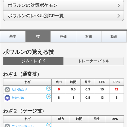
ポワルンの対策ポケモン
ポワルンのレベル別CP一覧
基本
技
評価
対策
動画
ポワルンの覚える技
ジム・レイド
トレーナーバトル
わざ１（通常技）
わざ
威力
時間
発生
EPS
DPS
たいあたり
6
0.5
0.3
10
12
たたりめ
8
1
0.8
13
8
わざ２（ゲージ技）
わざ
威力
時間
発生
DPS
ウェザーボール