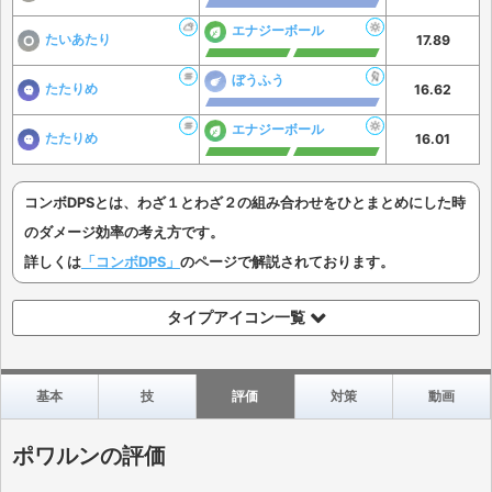
エナジーボール
たいあたり
17.89
ぼうふう
たたりめ
16.62
エナジーボール
たたりめ
16.01
コンボDPSとは、わざ１とわざ２の組み合わせをひとまとめにした時
のダメージ効率の考え方です。
詳しくは
「コンボDPS」
のページで解説されております。
タイプアイコン一覧
基本
技
評価
対策
動画
ポワルンの評価