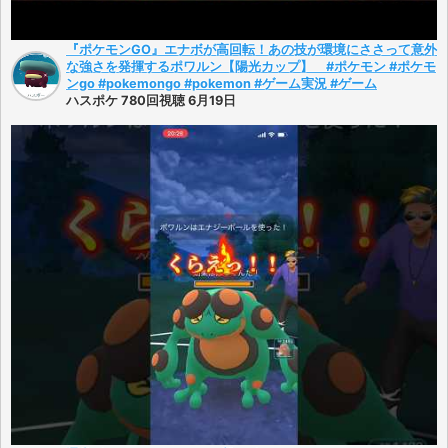
『ポケモンGO』エナボが高回転！あの技が環境にささって意外
な強さを発揮するポワルン【陽光カップ】 #ポケモン #ポケモ
ンgo #pokemongo #pokemon #ゲーム実況 #ゲーム
ハスポケ 780回視聴 6月19日