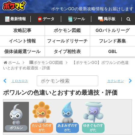
ポケモンGOの最新攻略情報をお届けします
最新情報
データ
ツール
掲示板
攻略記事
ポケモン図鑑
GOバトルリーグ
イベント情報
フィールドリサーチ
フレンド募集
個体値厳選ツール
タイプ相性表
GBL
ホーム
ポケモンGO図鑑
【ポケモンGO】ポワルンの色違
いとおすすめ最適技・評価
ミロカロス
カクレオン
ポワルンの色違いとおすすめ最適技・評価
たいようのす
あまみずのす
ゆきぐものす
ポワルン
がた
がた
がた