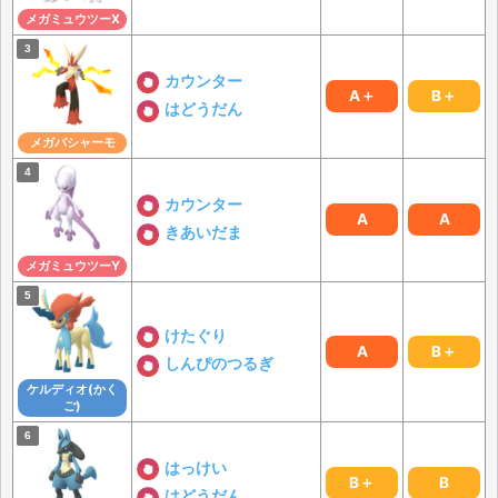
メガミュウツーX
カウンター
A＋
B＋
はどうだん
メガバシャーモ
カウンター
A
A
きあいだま
メガミュウツーY
けたぐり
A
B＋
しんぴのつるぎ
ケルディオ(かく
ご)
はっけい
B＋
B
はどうだん