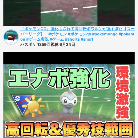
『ポケモンGO』強化もされて高回転ポワルンが強すぎた【スー
パーリーグ】 #ポケモン #ポケモンgo #pokemongo #pokem
on #ゲーム実況 #ゲーム #shorts #short
ハスポケ 1359回視聴 6月24日