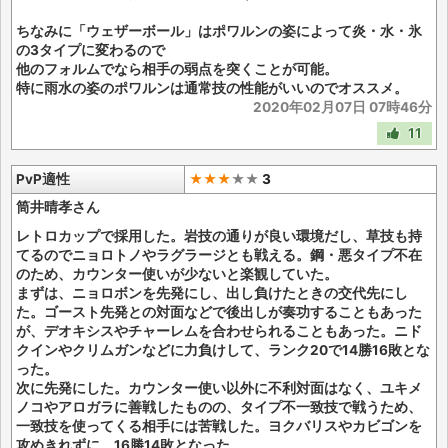
ちなみに「ウェザーボール」はポワルンの姿によって炎・水・氷
の3タイプに変わるので
他のフォルムでなら相手の弱点を突くことが可能。
特に雨水の姿のポワルンは通常技の性能がいいのでオススメ。
2020年02月07日 07時46分
11
PvP適性
★★★
★
★
3
筒井晴孝さん
レトロカップで採用した。岩技の通りが良い環境だし、草技も持
てるのでニョロトノやラグラージとも戦える。鋼・悪タイプ不在
のため、カウンター使いが少ないと楽観していた。
まずは、ニョロボンを先発にし、出し負けたときの交代先にし
た。ゴースト先発との対面などで後出しが奏功することもあった
が、デオキシスやチャーレムを合わせられることもあった。ニド
クインやクリムガンなどに力負けして、ランク20で14勝16敗とな
った。
次に先発にした。カウンター使い以外に不利対面はなく、ユキメ
ノコやアロガラに善戦したものの、タイプ不一致技で戦うため、
一致技を使ってくる相手には苦戦した。ヨクバリスやカビゴンを
攻めきれずに、16勝14敗となった。