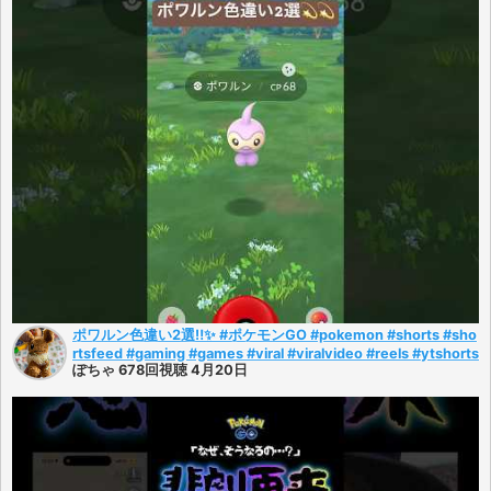
ポワルン色違い2選‼️✨ #ポケモンGO #pokemon #shorts #sho
rtsfeed #gaming #games #viral #viralvideo #reels #ytshorts
ぽちゃ 678回視聴 4月20日