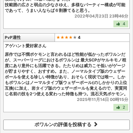
技範囲の広さと弱点の少なさゆえ、多様なパーティー構成が可能
であって、うまい人ならば６割勝てると思う。
2022年04月23日 23時46分
4
PvP適性
★★★★
★
4
アゲハント愛好家さん
原作では不憫ポケモンと言われるほど性能が低かったポワルンだ
が、スーパーリーグにおけるポワルンは 最大SCPがヤルキモノ程
度にあり意外にも活躍できる。たたりめは威力こそ低いがゲージ
が貯まりやすく、おすすめ。また、ノーマルタイプ版のウェザー
ボールを使える珍しい特徴があり、おそらく現状では唯一。しか
もポワルンはノーマルタイプ版ウェザーボール(のしかかりの上位
互換)に加え、岩タイプ版のウェザーボールも覚えるので、実質同
じ名前の技を2つ使える変わった特徴も持つ。流石天気ポケモン。
2025年11月14日 00時15分
2
ポワルンの評価を投稿する