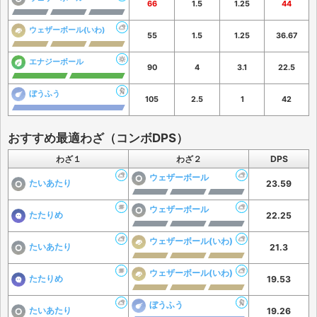
66
1.5
1.25
44
ウェザーボール(いわ)
55
1.5
1.25
36.67
エナジーボール
90
4
3.1
22.5
ぼうふう
105
2.5
1
42
おすすめ最適わざ（コンボDPS）
わざ１
わざ２
DPS
ウェザーボール
たいあたり
23.59
ウェザーボール
たたりめ
22.25
ウェザーボール(いわ)
たいあたり
21.3
ウェザーボール(いわ)
たたりめ
19.53
ぼうふう
たいあたり
19.26