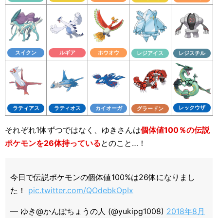
スイクン
ルギア
ホウオウ
レジアイス
レジスチル
レックウザ
ラティアス
ラティオス
カイオーガ
グラードン
それぞれ1体ずつではなく、ゆきさんは
個体値100％の伝説
ポケモンを26体持っている
とのこと…！
今日で伝説ポケモンの個体値100%は26体になりまし
た！
pic.twitter.com/QOdebkOpIx
— ゆき@かんぽちょうの人 (@yukipg1008)
2018年8月