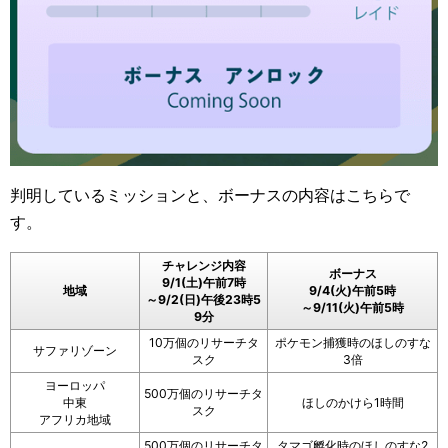
判明しているミッションと、ボーナスの内容はこちらで
す。
チャレンジ内容
ボーナス
9/1(土)午前7時
地域
9/4(火)午前5時
～9/2(日)午後23時5
～9/11(火)午前5時
9分
10万個のリサーチタ
ポケモン捕獲時のほしのすな
サファリゾーン
スク
3倍
ヨーロッパ
500万個のリサーチタ
中東
ほしのかけら1時間
スク
アフリカ地域
500万個のリサーチタ
タマゴ孵化時のほしのすな2