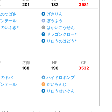
3
201
182
3581
ねのつばさ
げきりん
ゴンテール
ぼうふう
のいぶき*
はかいこうせん
ドラゴンクロー*
りゅうのはどう*
撃
防御
HP
CP
7
168
190
3532
おのキバ
ハイドロポンプ
ゴンテール
だいもんじ
りゅうせいぐん