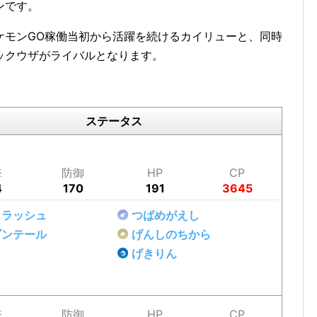
ンです。
ケモンGO稼働当初から活躍を続けるカイリューと、同時
ックウザがライバルとなります。
。
ステータス
撃
防御
HP
CP
4
170
191
3645
スラッシュ
つばめがえし
ゴンテール
げんしのちから
げきりん
撃
防御
HP
CP