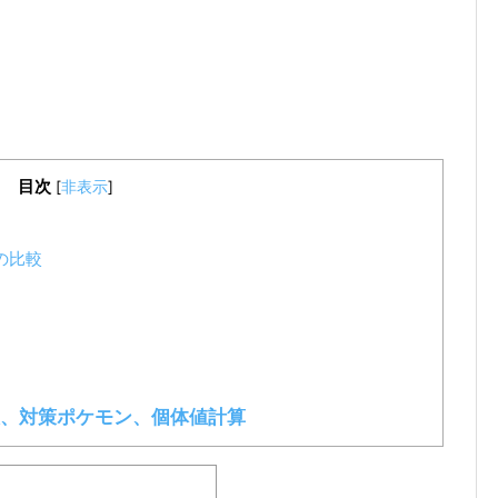
目次
[
非表示
]
の比較
、対策ポケモン、個体値計算