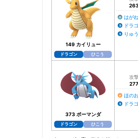
26
はが
ドラ
りゅう
149 カイリュー
ドラゴン
ひこう
攻
27
ほの
ドラ
373 ボーマンダ
ドラゴン
ひこう