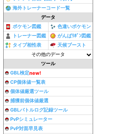
海外トレーナーコード一覧
データ
ポケモン図鑑
色違いポケモン
トレーナー図鑑
がんばﾘﾎﾞﾝ図鑑
タイプ相性表
天候ブースト
その他のデータ
ツール
GBL検定
new!
CP個体値一覧表
個体値厳選ツール
捕獲前個体値厳選
GBLバトルログ記録ツール
PvPシミュレーター
PvP対面早見表