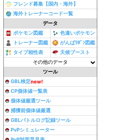
フレンド募集【国内・海外】
海外トレーナーコード一覧
データ
ポケモン図鑑
色違いポケモン
トレーナー図鑑
がんばﾘﾎﾞﾝ図鑑
タイプ相性表
天候ブースト
その他のデータ
ツール
GBL検定
new!
CP個体値一覧表
個体値厳選ツール
捕獲前個体値厳選
GBLバトルログ記録ツール
PvPシミュレーター
PvP対面早見表