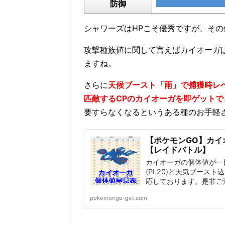
防御
シャワーズはHPこそ優秀ですが、そ
攻撃種族値に関して言えばカイオーガ
ますね。
さらに
天候ブースト「雨」で捕獲時レ
匹敵するCPのカイオーガを即ゲットで
要すらなくなるというある種のお手軽
【ポケモンGO】カイ
【レイドバトル】
カイオーガの個体値が一
(PL20)と天気ブースト
応しております。是非ご
pokemongo-get.com