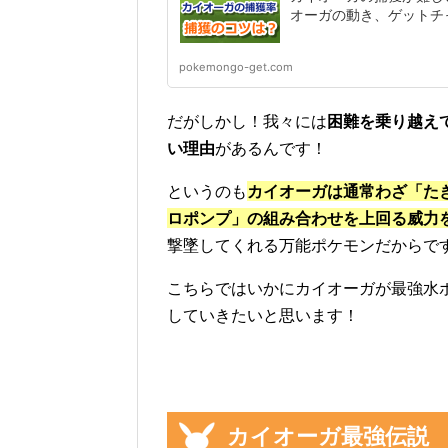
オーガの動き、ゲットチ
pokemongo-get.com
だがしかし！我々には
困難を乗り越え
い理由
があるんです！
というのも
カイオーガは通常わざ「た
ロポンプ」の組み合わせを上回る威力
撃墜してくれる万能ポケモンだからで
こちらではいかにカイオーガが最強水
していきたいと思います！
カイオーガ最強伝説