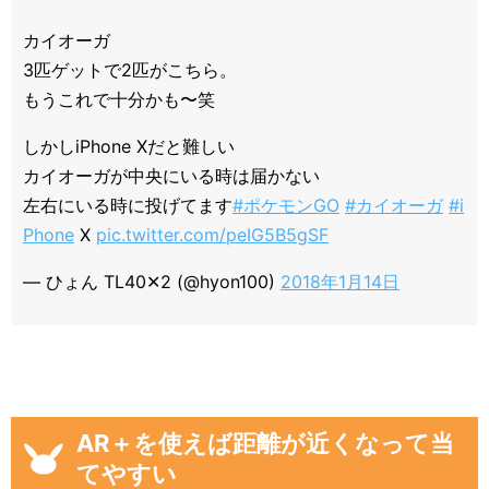
カイオーガ
3匹ゲットで2匹がこちら。
もうこれで十分かも〜笑
しかしiPhone Xだと難しい
カイオーガが中央にいる時は届かない
左右にいる時に投げてます
#ポケモンGO
#カイオーガ
#i
Phone
X
pic.twitter.com/peIG5B5gSF
— ひょん TL40✕2 (@hyon100)
2018年1月14日
AR＋を使えば距離が近くなって当
てやすい