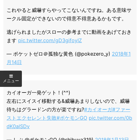
これやると威嚇すらやってこないんですね。ある意味サ
ークル固定ができないので得意不得意あるかもです。
逃げられましたがスローの参考までに動画をあげておき
ます
pic.twitter.com/gD3gifoyIZ
— ポケットゼロ＠孤独な黄色 (@pokezero_y)
2018年1
月14日
カイオーガ一発ゲット！(^^)
左右にスイスイ移動する&威嚇あまりしないので、威嚇
待ちはグラードンの方が楽ですね?
#カイオーガ
#ファー
ストエクセレント失敗
#ポケモンGO
pic.twitter.com/0b
dK0alSDv
— しぶ @ポケモンGO (@shibuya319)
2018年1月13日