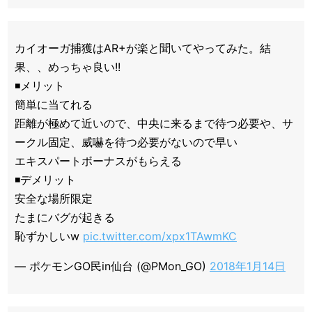
カイオーガ捕獲はAR+が楽と聞いてやってみた。結
果、、めっちゃ良い!!
◾️メリット
簡単に当てれる
距離が極めて近いので、中央に来るまで待つ必要や、サ
ークル固定、威嚇を待つ必要がないので早い
エキスパートボーナスがもらえる
◾️デメリット
安全な場所限定
たまにバグが起きる
恥ずかしいw
pic.twitter.com/xpx1TAwmKC
— ポケモンGO民in仙台 (@PMon_GO)
2018年1月14日