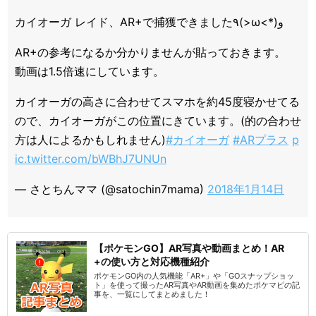
カイオーガ レイド、AR+で捕獲できました٩(>ω<*)و
AR+の参考になるか分かりませんが貼っておきます。
動画は1.5倍速にしています。
カイオーガの高さに合わせてスマホを約45度寝かせてる
ので、カイオーガがこの位置にきています。(的の合わせ
方は人によるかもしれません)
#カイオーガ
#ARプラス
p
ic.twitter.com/bWBhJ7UNUn
— さとちんママ (@satochin7mama)
2018年1月14日
【ポケモンGO】AR写真や動画まとめ！AR
+の使い方と対応機種紹介
ポケモンGO内の人気機能「AR+」や「GOスナップショッ
ト」を使って撮ったAR写真やAR動画を集めたポケマピの記
事を、一覧にしてまとめました！