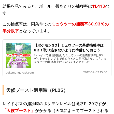
結果を見てみると、ボール一投あたりの捕獲率は
11.41％
で
す。
この捕獲率は、同条件での
ミュウツーの捕獲率30.93％の
半分以下
となっています。
【ポケモンGO】ミュウツーの基礎捕獲率は
6％！取り逃さないように準備しておこう
EXレイドで登場開始したミュウツーの基礎捕獲率は6％！
ゲットチャレンジまで進めたときに取り逃さないよう、ミ
ュウツーの捕獲率上げる方法をまとめました！
2017-09-07 15:00
pokemongo-get.com
天候ブースト適用時（PL25）
レイドボスの捕獲時のポケモンレベルは通常PL20ですが、
「天候ブースト」
がかかる（天気によってブーストされる