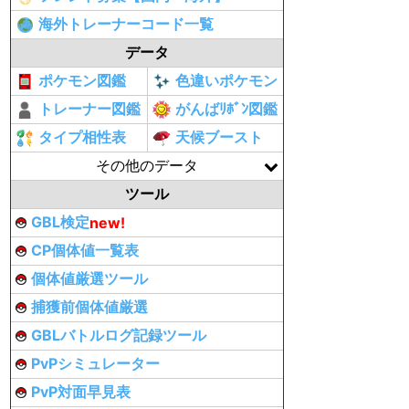
海外トレーナーコード一覧
データ
ポケモン図鑑
色違いポケモン
トレーナー図鑑
がんばﾘﾎﾞﾝ図鑑
タイプ相性表
天候ブースト
その他のデータ
ツール
GBL検定
new!
CP個体値一覧表
個体値厳選ツール
捕獲前個体値厳選
GBLバトルログ記録ツール
PvPシミュレーター
PvP対面早見表