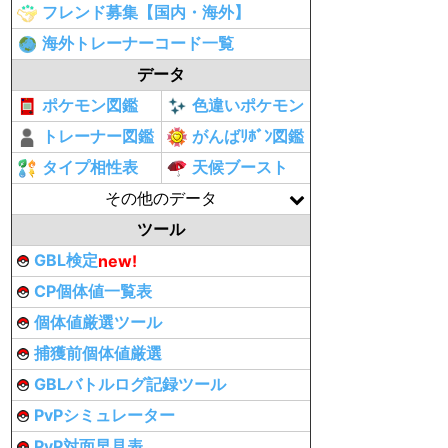
フレンド募集【国内・海外】
海外トレーナーコード一覧
データ
ポケモン図鑑
色違いポケモン
トレーナー図鑑
がんばﾘﾎﾞﾝ図鑑
タイプ相性表
天候ブースト
その他のデータ
ツール
GBL検定
new!
CP個体値一覧表
個体値厳選ツール
捕獲前個体値厳選
GBLバトルログ記録ツール
PvPシミュレーター
PvP対面早見表