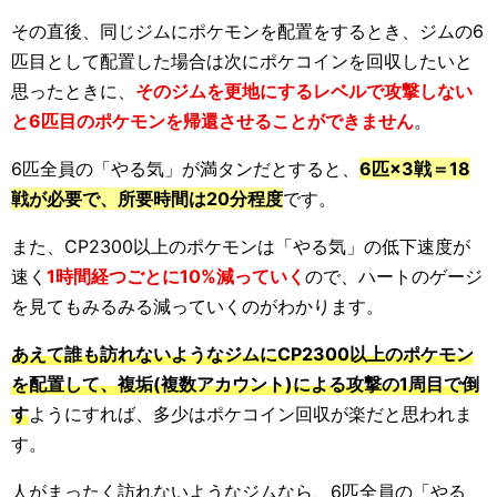
その直後、同じジムにポケモンを配置をするとき、ジムの6
匹目として配置した場合は次にポケコインを回収したいと
思ったときに、
そのジムを更地にするレベルで攻撃しない
と6匹目のポケモンを帰還させることができません
。
6匹全員の「やる気」が満タンだとすると、
6匹×3戦＝18
戦が必要で、所要時間は20分程度
です。
また、CP2300以上のポケモンは「やる気」の低下速度が
速く
1時間経つごとに10%減っていく
ので、ハートのゲージ
を見てもみるみる減っていくのがわかります。
あえて誰も訪れないようなジムにCP2300以上のポケモン
を配置して、複垢(複数アカウント)による攻撃の1周目で倒
す
ようにすれば、多少はポケコイン回収が楽だと思われま
す。
人がまったく訪れないようなジムなら、6匹全員の「やる