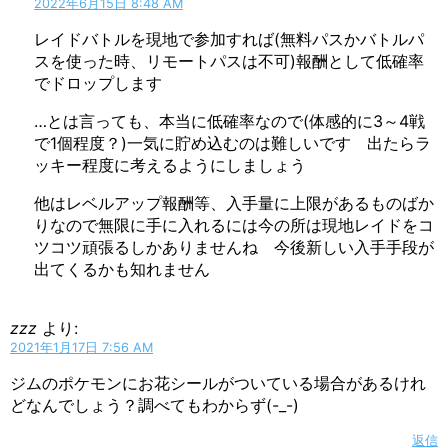
2022年6月15日 8:48 AM
レイドバトルを現地で参加すれば(無料パスかバトルパ
スを使った時、リモートパスは不可)報酬として低確率
でドロップします
…とは言っても、本当に低確率なので(体感的に3～4戦
で1個程度？)一気に貯め込むのは難しいです 出たらラ
ッキー程度に考えるようにしましょう
他はレベルアップ報酬等、入手量に上限があるものばか
りなので無限に手に入れるには今の所は現地レイドをコ
ツコツ頑張るしかありませんね 今後新しい入手手段が
出てくるかも知れません
zzz
より:
2021年1月17日 7:56 AM
ジムのポケモンにお花シールがついている場合があるけれ
どなんでしょう？調べてもわからず(-_-)
返信