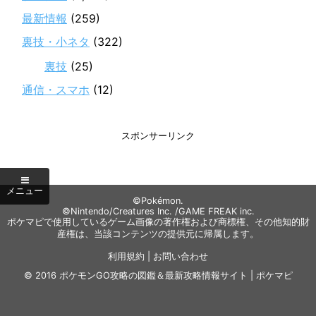
最新情報
(259)
裏技・小ネタ
(322)
裏技
(25)
通信・スマホ
(12)
スポンサーリンク
©Pokémon.
©Nintendo/Creatures Inc. /GAME FREAK inc.
ポケマピで使用しているゲーム画像の著作権および商標権、その他知的財
産権は、当該コンテンツの提供元に帰属します。
利用規約
|
お問い合わせ
© 2016
ポケモンGO攻略の図鑑＆最新攻略情報サイト | ポケマピ