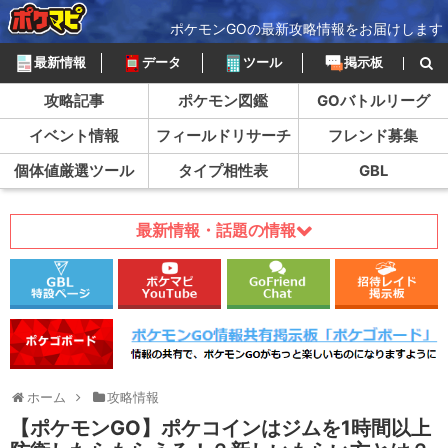
ポケモンGOの最新攻略情報をお届けします
最新情報
データ
ツール
掲示板
攻略記事
ポケモン図鑑
GOバトルリーグ
イベント情報
フィールドリサーチ
フレンド募集
個体値厳選ツール
タイプ相性表
GBL
最新情報・話題の情報
ホーム
攻略情報
【ポケモンGO】ポケコインはジムを1時間以上