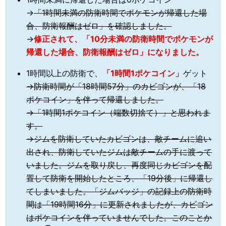
→
「1時間未満の防衛時間でポケモンが帰還した場
合、防衛報酬はゼロ」を確認しました。
→
修正されて、「10分未満の防衛時間でポケモンが
帰還した場合、防衛報酬はゼロ」になりました。
1時間以上の防衛で、
「1時間1ポケコイン」
ゲット
→防衛時間が「18時間57分」のカビゴンが、「18
ポケコイン」を伴って帰還しました。
→「1時間1ポケコイン（端数切捨て）」と思われま
す。
→ジムを防衛していたカビゴンは、敵チームに追い
出され、防衛していたジムは敵チームの手に渡って
いました。ジムを取り戻し、再度同じカビゴンを配
置して防衛を開始したところ、「19分後」に帰還し
てしまいました。「ジムバッジ」の記録上の防衛時
間は「19時間16分」に更新されましたが、カビゴン
はポケコインを伴っていませんでした。このことか