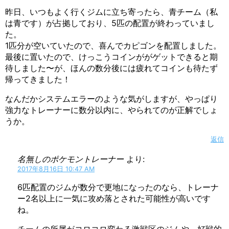
昨日、いつもよく行くジムに立ち寄ったら、青チーム（私
は青です）が占拠しており、5匹の配置が終わっていまし
た。
1匹分が空いていたので、喜んでカピゴンを配置しました。
最後に置いたので、けっこうコインががゲットできると期
待しました〜が、ほんの数分後には疲れてコインも待たず
帰ってきました！
なんだかシステムエラーのような気がしますが、やっぱり
強力なトレーナーに数分以内に、やられてのが正解でしょ
うか。
返信
名無しのポケモントレーナー
より:
2017年8月16日 10:47 AM
6匹配置のジムが数分で更地になったのなら、トレーナ
ー2名以上に一気に攻め落とされた可能性が高いです
ね。
チームの所属がコロコロ変わる激戦区のジムや、好戦的