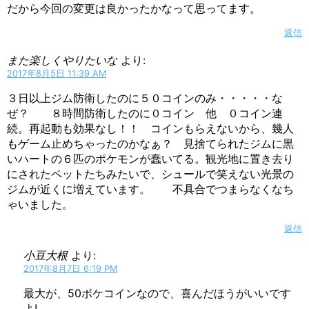
だから今回の変更は良かったかなって思ってます。
返信
また楽しくやりたいな
より:
2017年8月5日 11:39 AM
３日以上ジム防衛したのに５０コインのみ・・・・・な
ぜ？ ８時間防衛したのに０コイン 他 ０コイン連
続。再起動も効果なし！！ コインもらえないから、幾人
もゲーム止めちゃったのかなぁ？ 見捨てられたジムに黒
いハートの６匹のポケモンが蠢いてる。観光地に置き去り
にされたペットたちみたいで、シュールで笑えない光景の
ジムが近くに増えています。 不具合でつまらなくなち
ゃいました。
返信
小豆大根
より:
2017年8月7日 6:19 PM
最大が、50ポケコインなので、喜んだほうがいいです
よ!