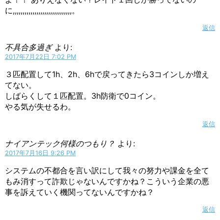
に,,,,,,,,,,,,,,,,,,,,,,,,,,,,,,。
返信
不具合多過ぎ
より:
2017年7月22日 7:02 PM
３匹配置して1h、2h、6hで戻ってきたら3コインしか増え
てない。
しばらくして１匹配置。3h防衛で0コイン。
やる気が失せるわ。
返信
ナイアンテック何様のつもり？
より:
2017年7月16日 9:26 PM
システムの不都合を言い訳にして我々の努力や課金を全て
もみ消すって詐欺じゃないんですかね？こういう企業の悪
事を訴えていく機関ってないんですかね？
返信